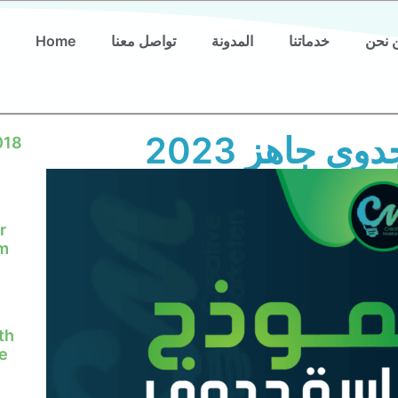
 نحن
خدماتنا
المدونة
تواصل معنا
Home
ى جاهز 2023
018
r
em
th
e