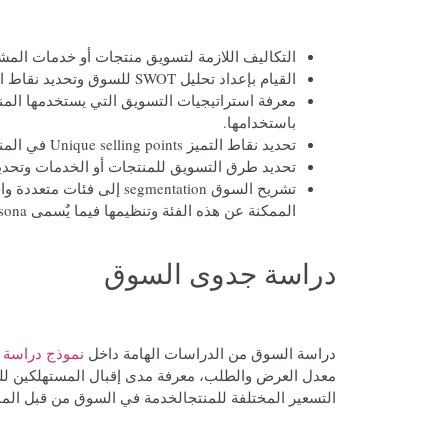
التكاليف اللازمة لتسويق منتجات أو خدمات المش
القيام بإعداد تحليل SWOT للسوق وتحديد نقاط القوة ونقاط الضعف وتحديد الفرص والتهديدات.
معرفة استراتيجيات التسويق التي يستخدمها المن
باستخدامها.
تحديد نقاط التميز Unique selling points في المنتجات أو الخدمات وذلك حتى تتميز عن نظائرها لدى المنافسين.
تحديد طرق التسويق للمنتجات أو الخدمات وتحديد
الممكنة عن هذه الفئة وتنظيمها فيما يٌسمى buyer persona.
دراسة جدوى السوق
دراسة السوق من الدراسات الهامة داخل
نموذج دراسة 
معدل العرض والطلب، معرفة مدى إقبال المستهلكين للم
التسعير المختلفة للمنتجالخدمة في السوق من قبل الم