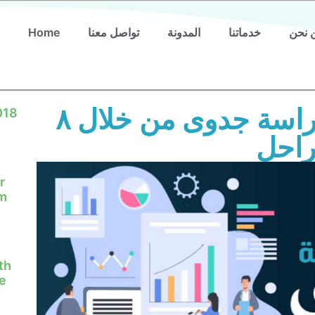
 نحن
خدماتنا
المدونة
تواصل معنا
Home
كيفية إعداد نماذج دراسة جدوى من خلال ٨
018
احل
r
em
th
e