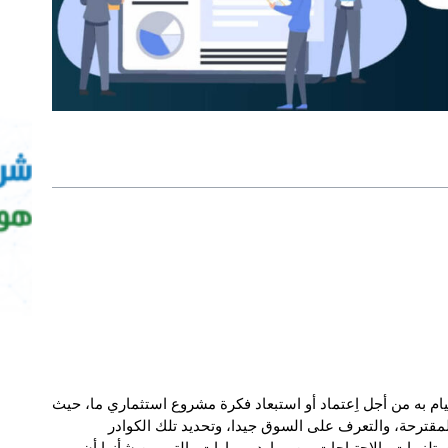
ام به من أجل اِعتماد أو استبعاد فكرة مشروع استثماري ما، حيث
قترحة، والتعرف على السوق جيدا، وتحديد تلك الكوادر
ستلزمات والاحتياجات من موارد ومهارات والتي من شأنها أن