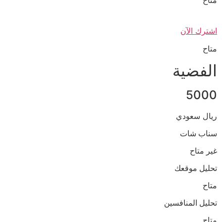
متاح
اشترك الآن
متاح
الفضية
5000
ريال سعودي
سناب شات
غير متاح
تحليل موقعك
متاح
تحليل المنافسين
متاح