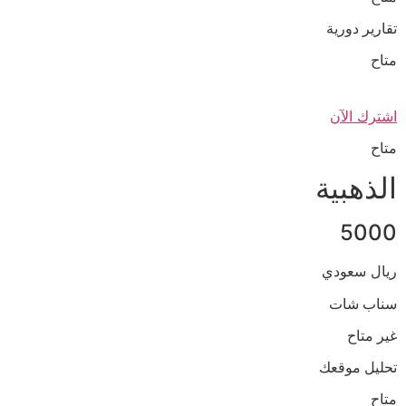
تقارير دورية
متاح
اشترك الآن
متاح
الذهبية
5000
ريال سعودي
سناب شات
غير متاح
تحليل موقعك
متاح