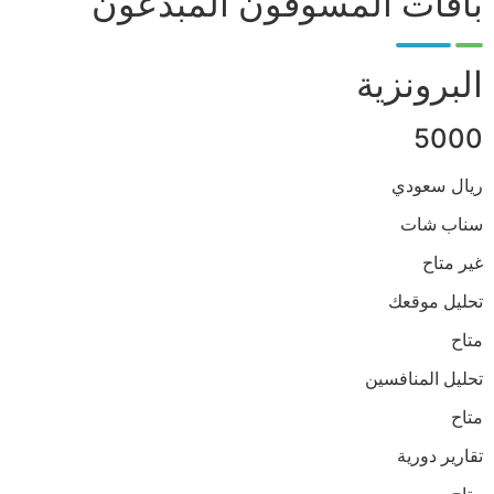
باقات المسوقون المبدعون
البرونزية
5000
ريال سعودي
سناب شات
غير متاح
تحليل موقعك
متاح
تحليل المنافسين
متاح
تقارير دورية