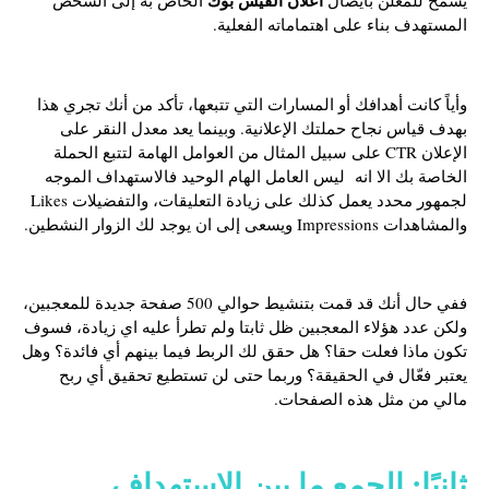
المستهدف بناء على اهتماماته الفعلية.
وأياً كانت أهدافك أو المسارات التي تتبعها، تأكد من أنك تجري هذا
بهدف قياس نجاح حملتك الإعلانية. وبينما يعد معدل النقر على
الإعلان CTR على سبيل المثال من العوامل الهامة لتتبع الحملة
الخاصة بك الا انه ليس العامل الهام الوحيد فالاستهداف الموجه
لجمهور محدد يعمل كذلك على زيادة التعليقات، والتفضيلات Likes
والمشاهدات Impressions ويسعى إلى ان يوجد لك الزوار النشطين.
ففي حال أنك قد قمت بتنشيط حوالي 500 صفحة جديدة للمعجبين،
ولكن عدد هؤلاء المعجبين ظل ثابتا ولم تطرأ عليه اي زيادة، فسوف
تكون ماذا فعلت حقا؟ هل حقق لك الربط فيما بينهم أي فائدة؟ وهل
يعتبر فعّال في الحقيقة؟ وربما حتى لن تستطيع تحقيق أي ربح
مالي من مثل هذه الصفحات.
ثانيًا: الجمع ما بين الاستهداف