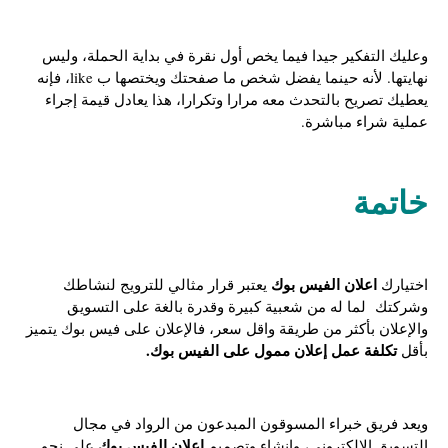
وعليك التفكير جيدا فيما يخص أول نقرة في بداية الحملة، وليس
نهايتها. لأنه حينما يفضل شخص ما صفحتك ويختصها ب like، فإنه
يعطيك تصريح بالتحدث معه مرارا وتكرارا، هذا يعادل قيمة إجراء
عملية شراء مباشرة.
خاتمة
اعلان الفيس بوك
اختيارك
يعتبر قرار مثالي للترويج لنشاطك
وشركتك لما له من شعبية كبيرة وقدرة بالغة على التسويق
والإعلان بأكثر من طريقة واقل سعر، فالإعلان على فيس بوك يتميز
تكلفة عمل إعلان ممول على الفيس بوك.
بأقل
ويعد فريق خبراء المسوقون المبدعون من الرواد في مجال
اعلان الفيس بوك
التسويق الإلكتروني، وانشاء وتصميم
على نحو