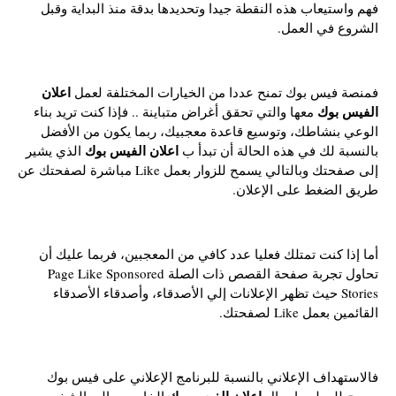
فهم واستيعاب هذه النقطة جيدا وتحديدها بدقة منذ البداية وقبل
الشروع في العمل.
اعلان
فمنصة فيس بوك تمنح عددا من الخيارات المختلفة لعمل
الفيس بوك
معها والتي تحقق أغراض متباينة .. فإذا كنت تريد بناء
الوعي بنشاطك، وتوسيع قاعدة معجبيك، ربما يكون من الأفضل
اعلان الفيس بوك
بالنسبة لك في هذه الحالة أن تبدأ ب
الذي يشير
إلى صفحتك وبالتالي يسمح للزوار بعمل Like مباشرة لصفحتك عن
طريق الضغط على الإعلان.
أما إذا كنت تمتلك فعليا عدد كافي من المعجبين، فربما عليك أن
تحاول تجربة صفحة القصص ذات الصلة Page Like Sponsored
Stories حيث تظهر الإعلانات إلي الأصدقاء، وأصدقاء الأصدقاء
القائمين بعمل Like لصفحتك.
فالاستهداف الإعلاني بالنسبة للبرنامج الإعلاني على فيس بوك
اعلان الفيس بوك
يسمح للمعلن بايصال
الخاص به إلى الشخص