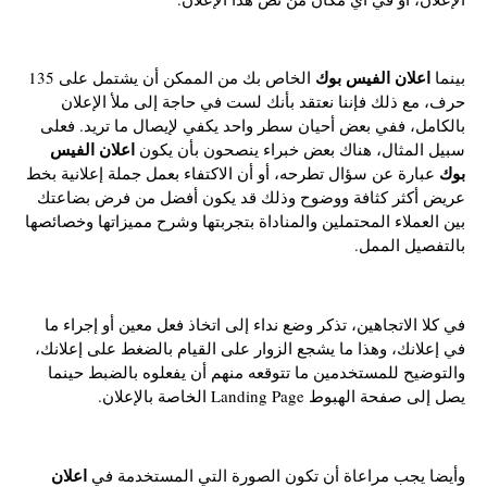
اعلان الفيس بوك
بينما
الخاص بك من الممكن أن يشتمل على 135
حرف، مع ذلك فإننا نعتقد بأنك لست في حاجة إلى ملأ الإعلان
بالكامل، ففي بعض أحيان سطر واحد يكفي لإيصال ما تريد. فعلى
اعلان الفيس
سبيل المثال، هناك بعض خبراء ينصحون بأن يكون
بوك
عبارة عن سؤال تطرحه، أو أن الاكتفاء بعمل جملة إعلانية بخط
عريض أكثر كثافة ووضوح وذلك قد يكون أفضل من فرض بضاعتك
بين العملاء المحتملين والمناداة بتجربتها وشرح مميزاتها وخصائصها
بالتفصيل الممل.
في كلا الاتجاهين، تذكر وضع نداء إلى اتخاذ فعل معين أو إجراء ما
في إعلانك، وهذا ما يشجع الزوار على القيام بالضغط على إعلانك،
والتوضيح للمستخدمين ما تتوقعه منهم أن يفعلوه بالضبط حينما
يصل إلى صفحة الهبوط Landing Page الخاصة بالإعلان.
اعلان
وأيضا يجب مراعاة أن تكون الصورة التي المستخدمة في