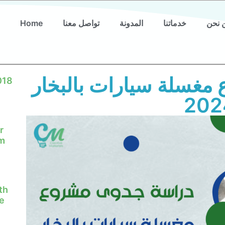
 نحن
خدماتنا
المدونة
تواصل معنا
Home
مغسلة سيارات بالبخار
018
202
r
em
th
e