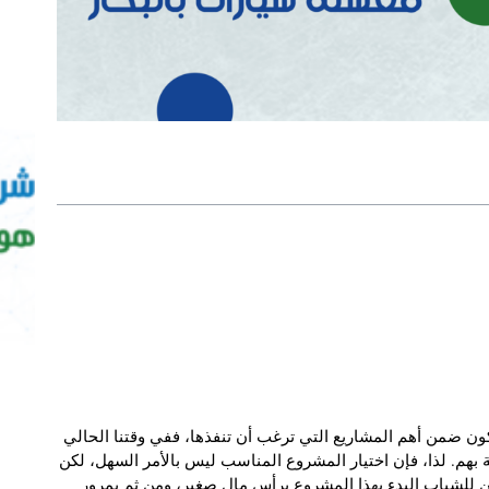
 ضمن أهم المشاريع التي ترغب أن تنفذها، ففي وقتنا الحالي
بهم. لذا، فإن اختيار المشروع المناسب ليس بالأمر السهل، لكن
سعودية pdf يمكن للشباب البدء بهذا المشروع برأس مال صغير، ومن ثم بمرور