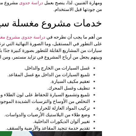
ومهارة الفنيين. لذا، ينصح بعمل
دراسة جدوى
مشروع مغس
من جودتها قبل الاستخدام.
خدمات مشروع مغسلة سيار
من أهم ما يجب أن نطرحه في
دراسة جدوى مشروع مغس
على التطور في المستقبل، وما الصورة النهائية التي ت
سيارات من المشاريع القابلة للتطور بصورة كبيرة جدًا بالإ
وبينهم يجعل من أرباح المشروع في تزايد مستمر، ومن ا
غسل السيارات من الخارج والداخل.
تلميع السيارات من الداخل مع غسل المقاعد.
تعقيم مكيف السيارة.
تنظيف وغسل المحرك.
تلميع وتشميع السيارة للحفاظ على لون الطلاء و
التخلص من الأوساخ والترسبات الشديدة الموجود
تركيب المواد العازلة للحرارة.
وضع طلاء من البلاستيك الأرضيات والدواسات.
تغيير ألوان الديكورات الداخلية.
تقديم خدمة تنجيد المقاعد والأرضية والسقف.