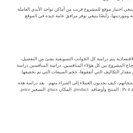
نبغي اختيار موقع للمشروع قريب من أماكن تواجد الأيدي العاملة
 وموردينها، زأيضًا ينبغي توفر مرافق عامة جيدة في الموقع
اقتصادية يتم دراسة كل الجوانب التسويقية بشئ من التفصيل،
جاح المشروع بين كل هؤلاء المنافسين، دراسة المنافسين دراسة
دار التكاليف التي أنفقوها، حجم المبيعات التي تم تحقيقها.
جاتهم، كيف يجذبون العملاء إلى الشراء منهم، بعد دراسة هذه
الجوانب لدى المنافسين يتم تحديد عناصر الترويج الأربعة 4 Ps : المنتج وأوصافه product، المكان place، التسعير price،