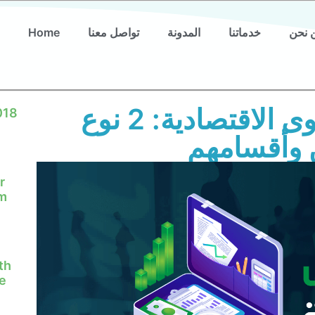
 نحن
خدماتنا
المدونة
تواصل معنا
Home
أنواع دراسة الجدوى الاقتصادية: 2 نوع
018
 وأقسامهم
r
em
th
e