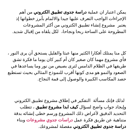
دراسة جدوى تطبيق الكتروني
يمكن اعتبار ان عملية
من أهم
الإجراءات الواجب التعرف عليها جيدا والالمام بأبرز خطواتها إذ
يعتبر مشروع إنشاء تطبيق الكتروني من أكثر المشروعات
المطروحة على الساحة ربحا ونجاحا، لكل يلقاه من إقبال شديد.
كل منا يمتلك أفكارا الكثير منها عبثا والقليل يستحق أن يرى النور ،
فأي مشروع مهما كان صغير كان أم كبير كان يوما ما فكرة تشق
طريقها في الظلام الدامس لترى بصيص من نور وما يساعدها في
الصعود والنمو هو مدى كونها أقرب للنموذج المثالي بحيث تستطيع
حصد المكاسب الكبيرة والوصول إلى قمة النجاح.
لذلك فإنك مسألة التفكير في إطلاق مشروع تطبيق الكتروني
كيف ابدا مشروع تطبيق
وإيجاد جواب واضح لسؤال
، تتطلب
التحديد الدقيق لأغراض ذلك المشروع ورسم خطى إنشائه بدقة
دراسات جدوي مشروعات
متناهية عن طريق فكرة عمل
وبناء
دراسة جدوى تطبيق الكتروني
مفصلة لمشروعك.