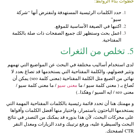
خطوات بناء الروابط:
حدد الكلمات الرئيسية المستهدفة ولنفترض أنها “شركة
سيو”
اكتبها في الصيغة الأساسية للموقع.
اعمل بحث وستظهر لك جميع الصفحات ذات صلة بالكلمة
المفتاحية.
5. تخلص من الثغرات
لدى استخدام أساليب مختلفة في البحث عن المواضيع التي تهمهم
وتثير فضولهم، والكلمة المفتاحية التي يستخدمها قد تصاغ بعدد لا
نهائي من الصيغ مثل الكلمة المفتاحية (معنى كلمة seo) يمكن أن
تُصاغ بـ ( معنى كلمة سيو / ما
معنى سيو
/ ما معنى كلمة سيو /
معنى seo / ايه السيو / وهكذا..)
و مهمتك هنا أن تحدد قائمة رئيسية بالكلمات المفتاحية المهمة التي
يستخدمها الباحثون باستمرار، واختيار منها أفضل الكلمات وأقواها
على محركات البحث، لأن هذا بدوره قد يمكنك من التصدر في نتائج
البحث والسيطرة عليه، ورفع ترتيبك وعدد الزيارات ومعدل النقر
CTR لصفحتك.