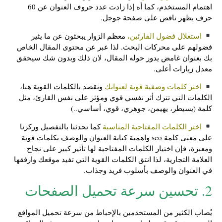
اهتمام المستخدم، كما أه إذا زادت عدد حروف العنوان عن 60
حرف يظهر ناقص على صفحة جوجل.
استغلال فضول القارئين،
معظم الزوار يبحثون عن ما يثير
فضولهم على محركات البحث. لذا عبر عن محتوى المقال الخاص
بك بعنوان غامض يدور حوله المقال، لان ذلك وبدون شك سيحقق
معدل زيارات أعلى.
اختر كلمات وصفية قوية لعنوانك
ونقصد بالكلمات القوية هنا،
الكلمات التي تترك أثر نفسي قوي ومؤثر على نفس القارئ، مثل
كلمة (يسيطر، يهيمن، جوهري، قوي، أساسي..)
اختر الكلمات المفتاحية المناسبة
كما تحدثنا بالتفصيل وركزنا
على معنى كلمة seo واهمية كتابة العنوان والوصف بكلمات قوية
ومعبرة، فإن اختيار الكلمات المفتاحية لها تأثير كبير على نجاح
العلامة التجارية، لذا انتق الكلمات القوية التي تفيد موقعك وارفقها
في العنوان والوصف بأسلوب فريد وجذاب.
2. تحسين سرعة تحميل الصفحات
يُصاب الكثير من المستخدمين بالإحباط من سرعة تحميل المواقع