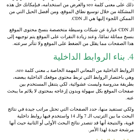
ذلك على معنى كلمة seo والغرض من استخدامه، فبإمكانك حل هذه
المشكلة من خلال توسيع نطاق الموقع، ومن أفضل الحيل التي من
الممكن اللجوء إليها هي الـ CDN.
الـ CDN عبارة عن شبكات وسيطة متخصصة بنسخ محتوى الموقع
بنسخ مماثلة تمامًا، وعند زيادة النقرات على الموقع يتم توجيهه إلى
هذا الصفحات مما يقلل من الضغط على الموقع ولا تتأثر سرعته.
4. بناء الروابط الداخلية
الروابط الداخلية من المعاني المهمة الخاصة بـ معنى كلمة seo،
وهي باختصار الروابط التي تربط محتوى موقعك الداخلية ببعضه،
بطريقة مدروسة وليست عشوائية، لكي يتنقل المستخدم بين
صفحات الموقع بكل سهولة وبدون إزعاجه بمحتوى لا يلائم ما يبحث
عنه.
ولكي تستفيد منها، حدد الصفحات التي تحتل مراتب جيدة في نتائج
البحث ما بين الترتيب الـ 7 والـ 14 واستخدم فيها روابط داخلية
قوية، والنتيجة أنها قد تتصدر نتائج البحث الأولى أو الثانية حيث أنها
مرشحة جيدة لهذا الأمر.