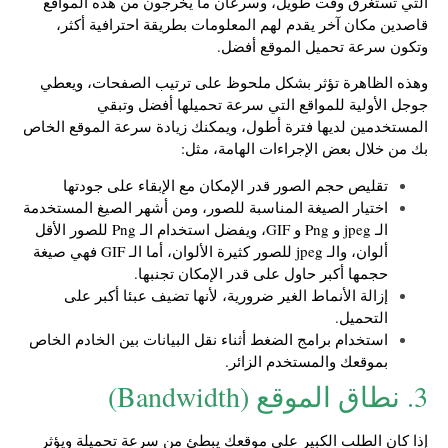
التي تستغرق وقت طويل، وسرعان ما يخرجون من هذه المواقع
قاصدين مكان آخر يقدم لهم المعلومات بطريقة احترافية أكثر،
وتكون سرعة تحميل الموقع أفضل.
وهذه الظاهرة تؤثر بشكل ملحوظ على ترتيب الصفحات، ويعطي
جوجل الأولية للمواقع التي سرعة تحميلها أفضل وتبقي
المستخدمين لديها فترة أطول، ويمكنك زيادة سرعة الموقع الخاص
بك من خلال بعض الإجراءات الهامة، مثل:
تقليص حجم الصور قدر الإمكان مع الإبقاء على جودتها
اختيار الصيغة المناسبة للصور، ومن أشهر الصيغ المستخدمة
الـ jpeg و Png و GIF، ويفضل استخدام الـ Png للصور الأقل
ألوان، والـ jpeg للصور كثيرة الألوان، أما الـ GIF فهي صيغة
حجمها أكبر حاول على قدر الإمكان تجنبها.
إزالة الأنماط الغير ضرورية، لأنها تضيف عبئا أكبر على
التحميل.
استخدام برامج الضغط أثناء نقل البيانات بين الخادم الخاص
بموقعك والمستخدم الزائر.
3. نطاق الموقع (Bandwidth)
إذا كان الطلب الكبير على موقعك يبطئ من سرعة تحميلة ويؤثر