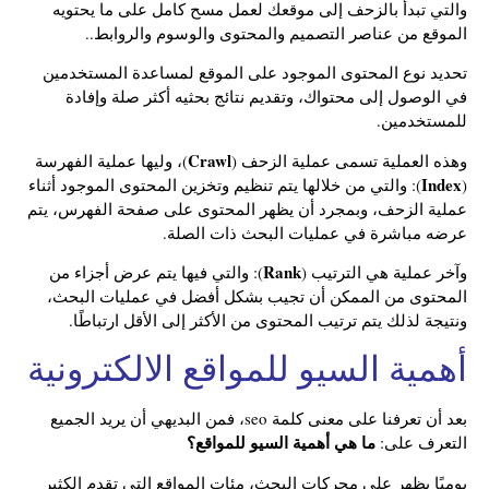
والتي تبدأ بالزحف إلى موقعك لعمل مسح كامل على ما يحتويه
الموقع من عناصر التصميم والمحتوى والوسوم والروابط..
تحديد نوع المحتوى الموجود على الموقع لمساعدة المستخدمين
في الوصول إلى محتواك، وتقديم نتائج بحثيه أكثر صلة وإفادة
للمستخدمين.
Crawl
وهذه العملية تسمى عملية الزحف (
)، وليها عملية الفهرسة
Index
(
): والتي من خلالها يتم تنظيم وتخزين المحتوى الموجود أثناء
عملية الزحف، وبمجرد أن يظهر المحتوى على صفحة الفهرس، يتم
عرضه مباشرة في عمليات البحث ذات الصلة.
Rank
وآخر عملية هي الترتيب (
): والتي فيها يتم عرض أجزاء من
المحتوى من الممكن أن تجيب بشكل أفضل في عمليات البحث،
ونتيجة لذلك يتم ترتيب المحتوى من الأكثر إلى الأقل ارتباطًا.
أهمية السيو للمواقع الالكترونية
بعد أن تعرفنا على معنى كلمة seo، فمن البديهي أن يريد الجميع
ما هي أهمية السيو للمواقع؟
التعرف على:
يوميًا يظهر على محركات البحث، مئات المواقع التي تقدم الكثير