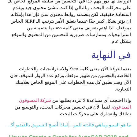
الروابط لها دور مهم جدًا في التحسين من سلطة الموقع الخاص بك
على محركات البحث، وبالتالي إذا كنت تنشئ محتوى جيد ويقدم
استفادة حقيقية، لكن يتضمنه روابط محتوى سئ فإن هذا بإمكانه
أن يؤثر بشكل كبير جدًا عندما يتعلق الأمر بترتيب الـ SERP الخاص
بموقعك. لذا اهتم بتعريف معنى كلمة seo بما يتضمنة من
استراتيجيات وممارسات ضرورية للتحسين من المحتوى والموقع
بشكل عام.
في النهاية
بعدما عرفنا الآن معنى كلمة seo؟ والاستراتيجيات والخطوات
الخاصة بالتحسين من ظهور موقعك ورفع عدد الزوار للموقع، حان
الآن وقت تطبق كل هذه الخطوات على الموقع الخاص بعلامتك
التجارية.
وإذا احتجت أي مساعدة لا تتردد بطلبها من
شركة المسوقون
المبدعون
، لنبدأ الأن في تحسين محركات البحث، والتوسيع من
نطاقك وانتشارك على محركات البحث
ما هو السيو وماهي فائدته للمواقع الإلكترونية (SEO)؟ | 2024
لماذا أصبح التسويق بالفيديو أكثر الأساليب الدعائية نجاحًا؟