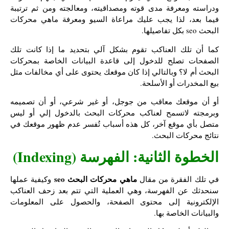
ودراسته ومعرفة مدى قوته ومصداقيته، ومعالجته ومن ثم ترتيبة
فيما بعد، لذا يجب عليك مراعاة السيو ومعرفة ماهي محركات
البحث seo بكل تفاصيلها.
كما أن تلك العناكب تقوم بشكل آلي بتحديد ما إذا كانت تلك
الصفحات تصلح للدخول إلى قاعدة البيانات الخاصة بمحركات
البحث أم لا؟ وبالتالي إذا كان موقعك يحتوى على أي مخالفات مثل
بيع المخدرات أو الأسلحة.
أو أن موقعك معاقب من جوجل، أو غير شرعي، أو أن تصميمه
وبرمجته لاتسمح لعناكب محركات البحث بالدخول إلي أو ليس
متصل بأي موقع آخر، كل هذه أسباب تُفسر عدم ظهور موقعك في
نتائج محركات البحث.
الخطوة الثانية: الفهرسة (Indexing)
ماهي محركات البحث seo
في تلك الفقرة من مقال
وكيفية عملها
سنحدثك عن الفهرسة، وهي العملية التي تتم بعد زحف العناكب
الإلكترونية إلى محتوى الصفحة، والحصول على المعلومات
والبيانات الخاصة بها.