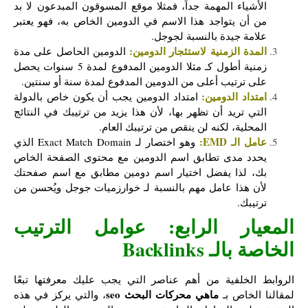
الأشياء المهمة جداً، فمثلا موقع المسوقون المبدعون لا بد
من أن يتواجد هذا الاسم في الدومين الخاص به، فهو يعتبر
علامة جيدة بالنسبة لجوجل.
المدة الزمنية لاستئجار الدومين:
الدومين الحاصل على مدة
زمنية أطول كـ مثلا الدومين المدفوع لمدة 5 سنوات يحصل
على ترتيب أعلى من الدومين المدفوع لمدة سنة أو سنتين.
امتداد الدومين:
امتداد الدومين يجب أن يكون خاص بالدولة
التي تريد أن تظهر بها، لأن هذا يزيد من ترتيبك في النتائج
المحلية، لكنه لن ينقص من ترتيبك العام.
عامل الـ EMD:
وهو اختصار لـ Exact Match Domain الذي
يحدد مدى تطابق اسم الدومين مع محتوى الصفحة الخاص
بك، لذا يفضل اختيار اسم دومين مطابق مع اسم صفحتك
لأن هذا عامل مهم بالنسبة لـ خوارزميات جوجل ويُحسن من
ترتيبك.
المعيار الرابع: عوامل الترتيب
الخاصة بالـ Backlinks
الروابط الخلفية من أهم عناصر التي يجب عليك معرفتها تبعًا
ماهي محركات البحث seo
لمقالنا الخاص بـ
، والتي يركز في هذه