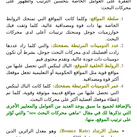
الفقرة على العوامل الخاصة بتحسين الترتيب والظهور على
محركات البحث:
سلطة المواقع:
وكلما كانت المواقع التي تمنحك الروابط
الخاصة بها ذات قوة ومصداقية عالية، كلما وثقت فيك
خوارزميات جوجل ومنحتك ترتيبات أعلى لدى محركات
البحث.
عدد الدومينات المرتبطة بصفحتك:
والتي كلما زاد عددها
زادت أفضليتك لدى محركات البحث جوجل، بشرط أن تكون
دومينات ذات جودة عالية، وتقدم محتوى قيم.
الروابط الخلفية للموقع:
الباك لينكس التي تحصل عليها من
مواقع قوية مثل المواقع الحكومية أو التعليمية تجعل موقعك
أكثر قوة ومصداقية.
عمر الدومينات المرتبطة بصفحتك:
كلما كانت الباك لينكس
التي تحصل عليها من مواقع قديمة موثوقة وقوية، كلما تم
إعطاء موقعك أفضلية أكثر على محركات البحث.
بالإضافة لجميع ما سبق يوجد العديد من العوامل والمعايير الأخرى
التي نذكرها لك في مقال “ماهي محركات البحث seo” والتي تُؤثر
عل
ى ترتيب الموقع، منها:
معدل الارتداد (Bounce Rate)
:
وهو معدل الزائرين الذين