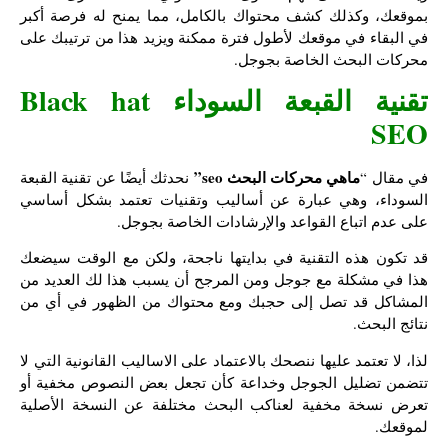
بموقعك، وكذلك كشف محتواك بالكامل، مما يمنح له فرصة أكبر
في البقاء في موقعك لأطول فترة ممكنة ويزيد هذا من ترتيبك على
محركات البحث الخاصة بجوجل.
تقنية القبعة السوداء Black hat
SEO
ماهي محركات البحث seo”
في مقال “
نحدثك أيضًا عن تقنية القبعة
السوداء، وهي عبارة عن أساليب وتقنيات تعتمد بشكل أساسي
على عدم اتباع القواعد والإرشادات الخاصة بجوجل.
قد تكون هذه التقنية في بدايتها ناجحة، ولكن مع الوقت سيضعك
هذا في مشكلة مع جوجل ومن المرجح أن يسبب هذا لك العديد من
المشاكل قد تصل إلى حجبك ومع محتواك من الظهور في أي من
نتائج البحث.
لذا، لا تعتمد عليها ننصحك بالاعتماد على الاساليب القانونية التي لا
تتضمن تضليل الجوجل وخداعة كأن تجعل بعض النصوص مخفية أو
تعرض نسخة مخفية لعناكب البحث مختلفة عن النسخة الأصلية
لموقعك.