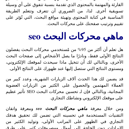
القارئة والمهتمة بالمحتوى الذي تقدمة بنسبة تتفوق على أي وسيلة
تسويقية أخرى. لذا، من الضروري أن تتعرف وتتعلم الطريقة
المناسبة في كتابة المحتوى وتهيئة مواقع البحث، التي تُؤثر على
تقييم وترتيب صفحتك على محركات البحث.
ماهي محركات البحث seo
هل تعلم أن أكثر من 95% من مُستخدمي محركات البحث يفضلون
النتائج الأولى فقط، ونادرًا ما يصل الأشخاص إلى صفحات البحث
الأخرى، وبالتالي لك أن تتخيل ماذا سيحدث لموقعك الإلكتروني،
ومستوى النتائج التي ستصل إليها عند ظهورك على النتائج الأولى.
قد يضمن لك هذا الحدث آلاف الزيارات الشهرية، وعدد كبير من
العملاء المهتمين والحصول على الكثير من الزيارات العضوية
المجانية، وبالتالي فإن لـ تحسين محركات البحث SEO تأثير عظيم
على موقعك الإلكتروني ونشاطك التجاري.
ومن خلال معرفة
ماهي محركات البحث seo
ومعرفة واتقان
التقنيات المستخدمة في تحسينه التي تضمن لك تحقيق هدفك
التجاري في الظهور على المراتب الأولى، وتوليد الكثير من
الإيرادات دون الحاجة إلى أموال ومصروفات كثير على طرق