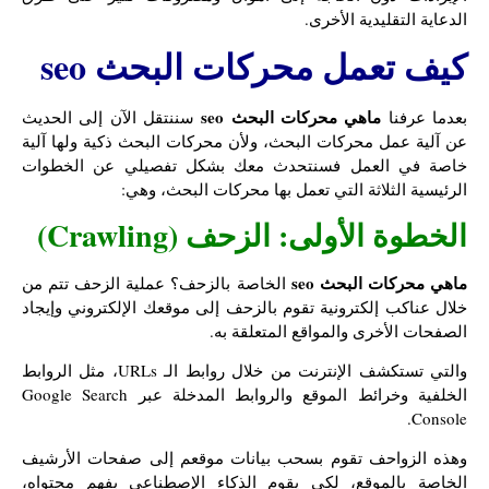
الدعاية التقليدية الأخرى.
كيف تعمل محركات البحث seo
ماهي محركات البحث seo
بعدما عرفنا
سننتقل الآن إلى الحديث
عن آلية عمل محركات البحث، ولأن محركات البحث ذكية ولها آلية
خاصة في العمل فسنتحدث معك بشكل تفصيلي عن الخطوات
الرئيسية الثلاثة التي تعمل بها محركات البحث، وهي:
الخطوة الأولى: الزحف (Crawling)
ماهي محركات البحث seo
الخاصة بالزحف؟ عملية الزحف تتم من
خلال عناكب إلكترونية تقوم بالزحف إلى موقعك الإلكتروني وإيجاد
الصفحات الأخرى والمواقع المتعلقة به.
والتي تستكشف الإنترنت من خلال روابط الـ URLs، مثل الروابط
الخلفية وخرائط الموقع والروابط المدخلة عبر Google Search
Console.
وهذه الزواحف تقوم بسحب بيانات موقعم إلى صفحات الأرشيف
الخاصة بالموقع، لكي يقوم الذكاء الإصطناعي بفهم محتواه،