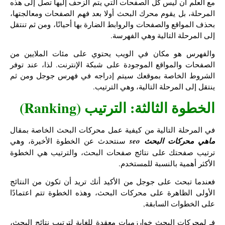
مع العلم أن ليس كل الصفحات التي يتم الزحف إليها تصل إلى هذه
المرحلة، بل يقوم محرك البحث أولا بعد فهم الصفحات ومعالجتها،
بحذف المواقع والصفحات والروابط الضارة بها أحيانًا، ومن ثم تنتقل
إلى المرحلة التالية وهي الفهرسة.
والفهرس هو مكان في الويب يحتوي على مئات الملايين من
الصفحات والمواقع الموجودة على شبكة الإنترنت. لذا، عند توفر
الشروط الخاصة بموقعك سيتم إدراجه في فهرس جوجل ومن ثم
ينتقل إلى المرحلة التالية، وهي الترتيب.
الخطوة الثالثة: الترتيب (Ranking)
في المرحلة التالية من كيفية عمل محركات البحث الخاصة بمقال
ماهي محركات البحث seo
سنتحدث عن الخطوة الأخيرة، وهي
ترتيب صفحتك على نتائج صفحات البحث، والترتيب هي الخطوة
الأكثر أهمية بالنسبة للمستخدم.
فعندما تبحث على جوجل من الأكيد أنك تريد أن تكون من النتائج
الأولى الظاهرة على محركات البحث، وهذه الخطوة تتم اعتمادًا
على الخطوات السابقة,
فـ لمحركات البحث خوارزميات معقدة للغاية لترتيب نتائج البحث،