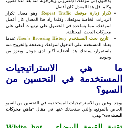
يدخلون إلى موقعك الإلكتروني ويخرجونه منه بعد مدة قصير،
وكلما قل هذا المعدل كان أفضل.
تكرار زيارة موقعك Repeat Traffic:
وهو معدل تكرار
الزيارات الخاصة بموقعك، وكلما زاد هذا المعدل كان أفضل
لموقعك، مما يساعده في الحصول على ترتيبات أعلى على
محركات البحث المختلفة
.
تاريخ بحث المستخدم User’s Browsing History:
عندما
يعتاد المستخدم على الدخول لموقعك وتصفحة والخروج منه
باستمرار، يمنحك هذا أفضلية أكبر لدى جوجل ويعزز من
وجوده.
ما هي الاستراتيجيات
المستخدمة في التحسين من
السيو؟
يوجد نوعين من الاستراتيجيات المستخدمة في التحسين من السيو
ماهي محركات
الخاص بالموقع، والتي سنحدثك عنها في مقال “
البحث seo
” وهي:
تقنية القبعة البيضاء – White hat