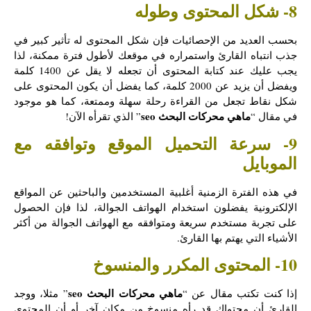
8- شكل المحتوى وطوله
بحسب العديد من الإحصائيات فإن شكل المحتوى له تأثير كبير في
جذب انتباه القارئ واستمراره في موقعك لأطول فترة ممكنة، لذا
يجب عليك عند كتابة المحتوى أن تجعله لا يقل عن 1400 كلمة
ويفضل أن يزيد عن 2000 كلمة، كما يفضل أن يكون المحتوى على
شكل نقاط تجعل من القراءة رحلة سهلة وممتعة، كما هو موجود
ماهي محركات البحث seo
في مقال “
” الذي تقرأه الآن!
9- سرعة التحميل الموقع وتوافقه مع
الموبايل
في هذه الفترة الزمنية أغلبية المستخدمين والباحثين عن المواقع
الإلكترونية يفضلون استخدام الهواتف الجوالة، لذا فإن الحصول
على تجربة مستخدم سريعة ومتوافقه مع الهواتف الجوالة من أكثر
الأشياء التي يهتم بها القارئ.
10- المحتوى المكرر والمنسوخ
ماهي محركات البحث seo
إذا كنت تكتب مقال عن “
” مثلا، ووجد
القارئ أن محتواك قد رأه منسوخ من مكان آخر أو أن المحتوى