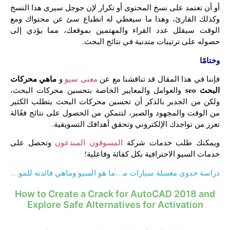
أو أن تعتمد على نسخ المحتوى أو تكرار لإن جوجل سيرى هذا النسخ
وكذلك القارئ، وهذا ما سيعطي له انطباع سئ عن محتواك ومع
الوقت سيقلل عدد القراء والمهتمين بموقعك، مما يؤدي إلى
حصوله على ترتيبات متدنية في نتائج البحث.
وختامًا
ماهي محركات
فإننا في هذا المقال قد تناقشنا مع عن
معنى سيو
و
البحث seo
والعوامل والمعايير الخاصة بتحسين محركات البحث،
ولكن من الجدير بالذكر أن تحسين محركات البحث يتطلب الكثير
من الوقت والمجهود والصبر، لتتمكن من الحصول على نتائج فعًالة
تعزز من تواجدك الإلكتروني وتحقق أهدافك التسويقية.
ويمكنك طلب خدمات شركة
المسوقون المبدعون
وتحصل على
خدمات السيو الاحترافية بكل كفائة وفاعلية!
دراسة جدوى مغسلة سيارات متنقله 2023
ما هو السيو وماهي فائدته للمواقع الإلكترونية (SEO)؟ | 2024
How to Create a Crack for AutoCAD 2018 and
Explore Safe Alternatives for Activation