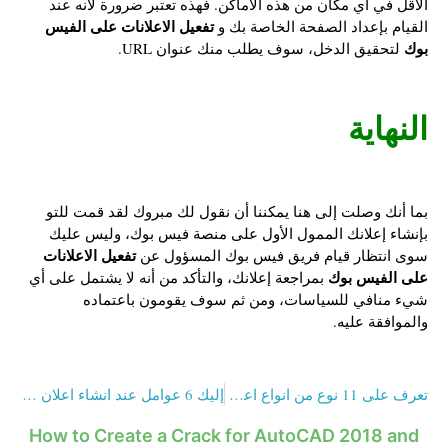
الأقل في أي مكان من هذه الأماكن. فهذه تعتبر ضرورة لأنه عند
تفعيل الاعلانات على الفيس
القيام بإعداد الصفحة الخاصة بك و
بوك
لتحقيق الدخل، سوف يطلب منك عنوان URL.
النهاية
بما أنك وصلت إلى هنا يمكننا أن نقول لك مبروك لقد قمت للتو
بإنشاء إعلانك الممول الأول على منصة فيس بوك، وليس عليك
تفعيل الاعلانات
سوى انتظار قيام فريق فيس بوك المسؤول عن
على الفيس بوك
بمراجعة إعلانك، والتأكد من أنه لا يشتمل على أي
شيء منافي للسياسات، ومن ثم سوف يقومون باعتماده
والموافقة عليه.
تعرف على 11 نوع من انواع اعلانات الفيس بوك لتسويق أفضل
إليك 6 عوامل عند انشاء اعلان على الفيس بوك تحدد سعره
How to Create a Crack for AutoCAD 2018 and