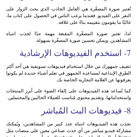
تُعتبر صورة المصغّرة هي العامل الجاذب الذي يحث الزوار على
النقر على الفيديو. فعندما يرغب الناس في الحصول على كتاب ما،
غالبًا ما يقومون بتقييمه بناءً على غلافه.
لذا، تعتبر صورة المصغّرة المقنعة مهمة جدًا لجذب انتباه
المشاهدين. ويمكن تحسين صورة المصغّرة بسهولة.
7- استخدم الفيديوهات الإرشادية
تثقيف جمهورك من خلال استخدام فيديوهات تسويقية هي أحد أكثر
الطرق الإبداعية لمساعدة الجمهور في تعلم أشياء جديدة لم يكونوا
يعرفونها عن العلامة التجارية الخاصة بك.
كما تُساعد هذه الفيديوهات على إلقاء الضوء على أبرز المنتجات
واستخداماتها، وتقديم محتوى مُناسب للعملاء الحاليين والمحتملين.
8- فيديوهات البث المُباشر
تجذب هذه الفيديوهات انتباه عدد كبير من المشاهدين، ويُمكنك
مشاركة فيديو مباشر من أي حدث صناعي معين على منصات مثل
Twitter أو البث المباشر على Facebook. وقد أصبحت هذه واحدة