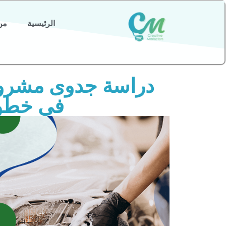
الرئيسية
من
في خطو