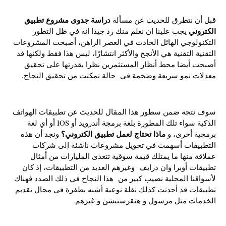
دراسة جدوى مشروع تطبيق
قبل أن نتطرق للحديث عن مسألة
الكتروني
يجب علينا ان نعلم منك رد جيدا انه في ظل التطور
التكنولوجي الهائل الحادث في العصر الراهن، أصبحت المشروعات
التقنية التقنية هي الأنجح والأكثر انتشارًا، ليس هذا فقط ولكنها قد
أصبحت أيضا محط أنظار المستثمرين نظرا بقدرتها على تحقيق
معدلات نمو سريعة وضخمة في حالة تمكنت من تحقيق النجاح.
سوف نتجه ضمن سطور هذا المقال للحديث عن تطبيقات الهواتف
الذكية سواء تلك المطورة بلغة برمجة أندرويد أو IOS أو أي لغة
ماذا تحتاج لعمل تطبيق الكتروني؟
برمجية أخرى، و
ونجد أن هذه
التطبيقات أسهمت في تحويل مشروعات ناشئة إلى شركات
عملاقة منها ما يمتلك قيمة سوقية تتعدى المليارات من أمثال
تطبيقات أوبرا وان درايف وغيرهم العديد من التطبيقات، إذ كان
لأسواقنا المحلية نصيب كبير من هذا النجاح في ذلك الصدد فهناك
تطبيقات قد أحدثت كذلك نقلة نوعية أشبه بطفرة في مجال تقديم
الخدمات مثل مرسول و هنقرستيشن و غيرهم.