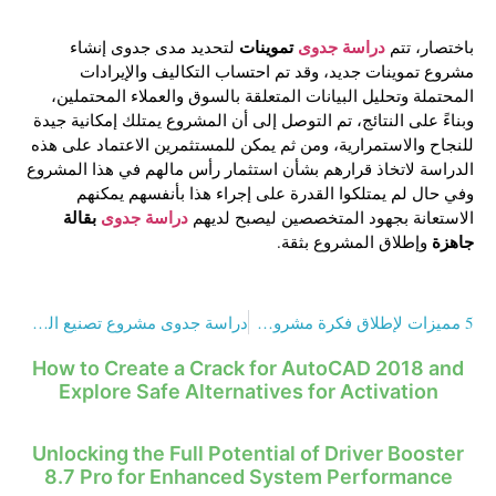
دراسة جدوى
تموينات
باختصار، تتم
لتحديد مدى جدوى إنشاء
مشروع تموينات جديد، وقد تم احتساب التكاليف والإيرادات
المحتملة وتحليل البيانات المتعلقة بالسوق والعملاء المحتملين،
وبناءً على النتائج، تم التوصل إلى أن المشروع يمتلك إمكانية جيدة
للنجاح والاستمرارية، ومن ثم يمكن للمستثمرين الاعتماد على هذه
الدراسة لاتخاذ قرارهم بشأن استثمار رأس مالهم في هذا المشروع
وفي حال لم يمتلكوا القدرة على إجراء هذا بأنفسهم يمكنهم
دراسة جدوى
بقالة
الاستعانة بجهود المتخصصين ليصبح لديهم
جاهزة
وإطلاق المشروع بثقة.
5 مميزات لإطلاق فكرة مشروع صناعي جديد
دراسة جدوى مشروع تصنيع الشباشب في 9 مراحل
How to Create a Crack for AutoCAD 2018 and
Explore Safe Alternatives for Activation
Unlocking the Full Potential of Driver Booster
8.7 Pro for Enhanced System Performance