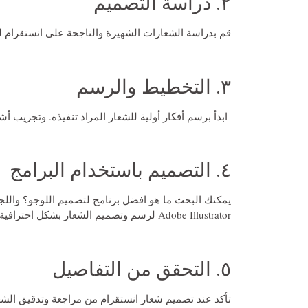
٢. دراسة التصميم
قم بدراسة الشعارات الشهيرة والناجحة على انستقرام لف
٣. التخطيط والرسم
ابدأ برسم أفكار أولية للشعار المراد تنفيذه. وتجريب أش
٤. التصميم باستخدام البرامج
يمكنك البحث
ما هو افضل برنامج لتصميم اللوجو؟
واللج
Adobe Illustrator لرسم وتصميم الشعار بشكل احترافية وابداعي.
٥. التحقق من التفاصيل
تأكد عند
تصميم شعار انستقرام
من مراجعة وتدقيق الشعا