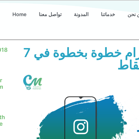
 نحن
خدماتنا
المدونة
تواصل معنا
Home
تصميم شعار انستقرام خطوة بخطوة في 7
018
قاط
r
em
th
e