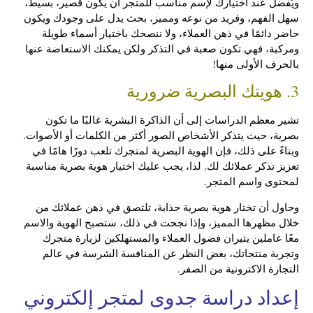
ويُفضل عند اختيارك لإسم مناسب للمتجر أن يكون قصير، بسيط،
سهل الفهم، وفريد من نوعه ومميز، بحث يدل على وجودك ويكون
حاضر دائمًا في ذهن العملاء، ولا ننصحك باختيار أسماء طويلة
ومركبة، فهي تكون صعبة في التذكر ولكن يمكنك الاستعاضة عنها
بالحرف الأولى منها!
3. هويتك البصرية ضرورية
تشير معظم الدراسات إلى أن الذاكرة البشرية غالبًا ما تكون
بصرية، حيث يتذكر الأشخاص الصور أكثر من الكلمات أو الأصوات.
وبناءً على ذلك، فإن الهوية البصرية لمتجرك تلعب دورًا هامًا في
تعزيز تذكر عملائك لك. لذا، يجب عليك اختيار هوية بصرية مناسبة
لمحتوى واسم المتجر.
وحاول أن تختار هوية بصرية جذابة، تلتصق في ذهن عملائك من
خلال مظهرها المميز، وإذا نجحت في ذلك، ستصبح الهوية والاسم
معًا عاملين يثيران فضول العملاء والمستهلكين لزيارة متجرك
وتجربة منتجاتك، بغض النظر عن المنافسة الشرسة في عالم
التجارة الاكترونية من الصفر.
إعداد دراسة جدوى لمتجر إلكتروني