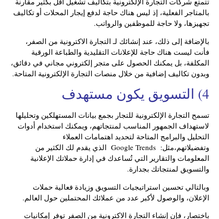
تتمتع شركات التجارة الإلكترونية بتكاليف تشغيل أقل بكثير مقارنة
بالمتاجر الفعلية، إذ ليس هناك حاجة لدفع إيجار المحلات أو تكاليف
تجهيزها، ولا حاجة للموظفين والرواتب.
بالإضافة إلى ذلك، عند إنشائك لـ التجارة الاكترونية من الصفر،
فأنت ليست هناك حاجة للإعلانات التقليدية والطباعة الورقية
المكلفة، بل يمكنك الحصول على متجر إلكتروني مجاني في دقائق،
وبدون تكاليف إضافية من خلال منصات التجارة الإلكترونية المتاحة.
4) التسويق يكون مستهدف
تسمح التجارة الإلكترونية للتجار بجمع بيانات المستهلكين وتحليلها
لاستهداف الجمهور المناسب لمنتجاتهم، ويمكنك استخدام أدوات
التحليل والبرامج المتاحة لتحديد اهتمامات العملاء
وتفضيلاتهم،مثل:
Google Trends
الذي يقدم لك الكثير من
المعلومات والتقارير التي تُساعدك في إدارة حملاتك الإعلانية
والتسويق لمنتجاتك بجدارة.
وبالتالي تحسين استراتيجيات التسويق وزيادة فعالية حملات
الإعلان، والوصول لأكبر عدد من عملائك المحتملين حول العالم.
باختصار، فإن إنشاء التجارة الاكترونية من الصفر توفر إمكانيات