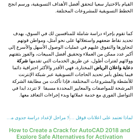
القيام بالاختيار سعيا لتحقق أفضل الأهداف التسويقية، ورسم انجح
الخطط التسويقية للمشروعات المختلفة.
كما تقوم بإجراء دراسة شاملة للمنافسين لك في السوق، بهدف
تحديد نقاط ضعفهم واستغلالها على نحو أمثل، ومواطن قوتهم
لتجاوزها والتفوق عليهم في عمليات الوصول الأسهل والأسرع إلى
أكبر عدد ممكن من العملاء وتحقيق أفضل المبيعات، والفوز بثقتهم
شركة
وولائهم لفترات أطول، عن طريق الخدمات التي تقدمها
دعاية واعلان الرياض
المختارة، فهي الأقدر والأكثر احترافية دائما
فيما يتعلق بأمر تحديد الحاجات التسويقية عبر شبكة الإنترنت
للأنشطة والمشروعات المختلفة، فإذا تأكدت من مطابقة الشركة
المرشحة للمواصفات والمعايير المحددة مسبقا لا تتردد ابدا في
التواصل الفوري مع خدمة عملائها وبدء إجراءات التعاقد معها.
لماذا تعتمد على اعلانات قوقل ؟ تعرف على الإجابة في 4 نقاط
5 مراحل لإعداد دراسة جدوى مشروع عقاري pdf
How to Create a Crack for AutoCAD 2018 and
Explore Safe Alternatives for Activation