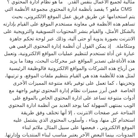
مثالية لجميع الأعمال بنفس القدر. ما هو نظام ادارة المحتوي ؟
CMS ماهو ؟ يقصد بأنظمة ادارة المحتوي مجموعة الأنظمة التي
يتم استخدامها عن طريق فريق عمل الموقع الالكتروني، بحيث
تساهم هذه الأنظمة في معاونة مستخدم الموقع على القيام بإدارته
بالشكل الأمثل، والقيام بنشر المحتويات التسويقية والترويجية على
الانترنت بصورة يدوية أو حتى آلية، وذلك عبر لوحة تحكم جاهزة
ومتكاملة. إذ يمكن القول أن أنظمة إدارة المحتوى الرقمي هي
عبارة عن أداة تستخدم لتنظيم عمليات المواقع الالكترونية، وتعمل
هذه الأداةعلى تصدير المواقع عبر محركات البحث، وهذا ما يزيد
من أرباح هذه الشركات والمواقع الالكترونية فالوظيفة الرئيسية
لمثل هذه للأنظمة هذه هي القيام بتنظيم ملفات الموقع، و ترتيبها،
وتخزينها ، كما تعمل على توفير باقة متنوعة المميزات الأخرى
الخاصة فمن أبرز مميزات نظام إدارة المحتوى توفير واجهة مع
أدوات متنوعة تساعد على ادارة المحتوي الخاص بالموقع على
الويب بمنتهى السهولة كما يوجد العديد من أنظمة ادارة المحتوي
المتاحة عبر صفحات الانترنت ، إلا أنها تختلف وفق طريقة
استخدام كل منها، وبناء ، وأسلوب المحتوى الذي يشتمل عليه
الموقع الالكتروني ، فبعضها على سبيل المثال ملائم لبناء
المدونات، بينما البعض الآخر يعتبر مناسب لبناء المنتديات وإدارتها.