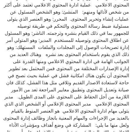
المحتوي الاعلامي عملية ادارة المحتوي الاعلامي تعتمد على أكثر
من شخص لأدائها ومنهم: المنشئ: وهو الشخص المسئول عن
عمليات إنشاء وتحرير المحتوى. المحرر: وهو العنصر الذي يتولى
مسئولية ضبط رسالة المحتوى والتحكم في طريقة توصيله
للجمهور بما في ذلك القيام بنشره وترجمته. الناشر: وهو المسئول
عن اطلاق المحتوى وتوصيله للمستخدم المدير: وهو المتولي أمر
إدارة تصريحات الوصول إلى المجلدات والملفات المستهلك: وهو
ذلك الذي يقوم باستخدام المحتوى بعد نشره وهناك العديد من
الجوانب الهامة في ادارة المحتوي الاعلامي ومنها القدرة على
إدارة الإصدارات المختلفة من المحتوى فمن المحتمل بعد تطوير
المحتوى أن يكون هناك امكانية فشل في عملية بحيث نصبح في
حاجة لاستعادة الاصدار القديم وتلافي مثل هذا الفشل، كذلك فان
صيانة وتعديل المحتوى وتطبيق معايير المراجعة تعد من الأمور
اللازمة من أجل الحفاظ على المحتوى على المدى الطويل. مدير
المحتوى الإعلامي مدير المحتوى الإعلامي أو الشخص الذي الذي
يتولى مهام ادارة المحتوي الاعلامي هو العنصر المنوط بالقيام
بالعديد من الإجراءات والمهام المعنية بانجاز وظائف إدارة المحتوى
ولعل منها ما يلي: المشاركة في وضع أهداف ومؤشرات الأداء
الإعلامية والاتصالية الرئيسية. تولي مهمة الإشراف على أمور مثل