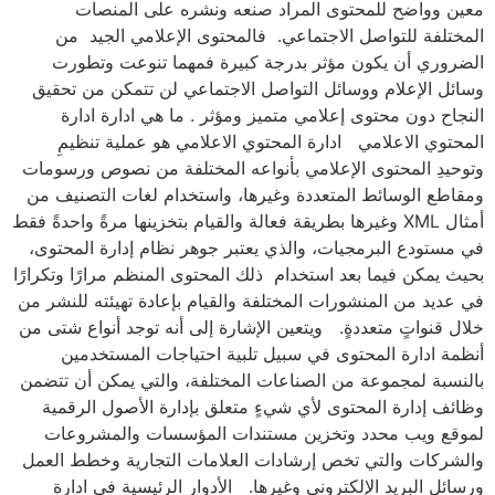
معين وواضح للمحتوى المراد صنعه ونشره على المنصات
المختلفة للتواصل الاجتماعي. فالمحتوى الإعلامي الجيد من
الضروري أن يكون مؤثر بدرجة كبيرة فمهما تنوعت وتطورت
وسائل الإعلام ووسائل التواصل الاجتماعي لن تتمكن من تحقيق
النجاح دون محتوى إعلامي متميز ومؤثر . ما هي ادارة ادارة
المحتوي الاعلامي ادارة المحتوي الاعلامي هو عملية تنظيمِ
وتوحيدِ المحتوى الإعلامي بأنواعه المختلفة من نصوص ورسومات
ومقاطع الوسائط المتعددة وغيرها، واستخدام لغات التصنيف من
أمثال XML وغيرها بطريقة فعالة والقيام بتخزينها مرةً واحدةً فقط
في مستودع البرمجيات، والذي يعتبر جوهر نظام إدارة المحتوى،
بحيث يمكن فيما بعد استخدام ذلك المحتوى المنظم مرارًا وتكرارًا
في عديد من المنشورات المختلفة والقيام بإعادة تهيئته للنشر من
خلال قنواتٍ متعددةٍ. ويتعين الإشارة إلى أنه توجد أنواع شتى من
أنظمة ادارة المحتوى في سبيل تلبية احتياجات المستخدمين
بالنسبة لمجموعة من الصناعات المختلفة، والتي يمكن أن تتضمن
وظائف إدارة المحتوى لأي شيءٍ متعلق بإدارة الأصول الرقمية
لموقع ويب محدد وتخزين مستندات المؤسسات والمشروعات
والشركات والتي تخص إرشادات العلامات التجارية وخطط العمل
ورسائل البريد الإلكتروني وغيرها. الأدوار الرئيسية في ادارة