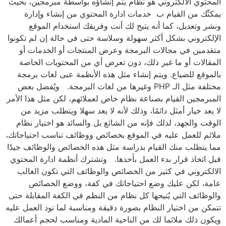
المحتوي الالكتروني هو نظام يتم إنشاؤه بواسطة مبرمجين، بحيث
يمكنِّك من القيام ب خدمات ادارة المحتوي من إنشاء وإدارة
ونشر وتعديل، كما أنه يتيح لك أنت وفريقك استخدام الموقع
الإلكتروني بشكل أكثر سهولة وسلاسة حتى في حالة إن لم تكونوا
متقدمين في مجالات البرمجة وعرض المنتجات أو الخدمات أو
المقالات أو ما غير ذلك، دون تعرض أي من المحتويات الخاصة
بالموقع للضياع. ويتم إنشاء مثل هذه الأنظمة عبى لغات برمجة
مختلفة مثل الـ PHP وغيرها من لغات البرمجة. ويُفضل بعض
المبرمجين القيام بصناعة نظام خاص لعملائهم، لكن مثل هذا الأمر
لا يعد خيار أمثل دائمًا، وذلك لأنه لا يعد سهلا ويتطلب مزيد من
الوقت والجهد، لذلك فإنه من الشائع بل والسائد هو اختيار نظام
ملائم للعمل عليه في الموقع بخصائص ووظائف تناسب احتياجاتك،
مما يتطلب منك القيام بدراسة مثل هذه الخصائص والوظائف جيدًا
قبل اتخاذ قرار بدء العمل بأحدها. وتشترك أنظمة ادارة المحتوي
الالكتروني في كثير من الخصائص والوظائف التي تكون الغالب
عامة، لكن عليك وضع احتياجاتك في كفة، ووضع الخصائص
والوظائف التي يُتيحها كل نظام من النظم في الكفة المقابلة حتى
تتمكن من اختيار النظام بصورة دقيقة ومناسبة لما تود العمل عليه
ويكون ذلك ملائما لك من الناحية المادية ومناسب لحجم أعمالك