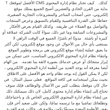
كذلك. كيف تختار نظام إدارة المحتوى CMS الأفضل لموقعك ؟
بداية من القرن الحادي والعشرين أصبح الجميع يمتلك موقع
إلكتروني، حتى أصحاب المتاجر والمشروعات التجارية الصغيرة،
حفاظا على القدرة التنافسية وللقيام بالتسويق وعرض المنتجات
والتواصل مع العملاء عن طريقه، وكذلك القيام بعرض الأفكار
والمشروعات السابقة وما غير ذلك، سواءً كانت الشركة عملاقة أو
كبيرة أو ناشئة. مدونًا ام ناشرًا، الجميع في الوقت الراهن لا
يستغنى بأي حال من الأحوال عن وجود موقع إلكتروني، لكن أكثر
ما يعيق عملية إنشاء موقع إلكتروني هي برمجة وتطوير الموقع
وانتقاء نظام ادارة المحتوي الالكتروني المناسب، حتى تتمكن من
إبراز منتجاتك أو عرض خدماتك بصورة لائقة بما تقدمه. من الهام
أيضا معرفة أنه يوجد العديد من أنظمة ادارة المحتوي الالكتروني ،
لكن لا يمكن القول إنه يوجد نظام واحد هو الأفضل على الاطلاق
بحيث يمكن استخدامه في كافة المواقع. فعلى سبيل المثال: في
حال كان موقعك يتطلب كثير من الأعمال والوظائف فإنك سوف
تحتاج إلى إنشاء نظام إدارة محتوى كامل، لان ذلك سيمكنك ذلك
من إنشاء نظام ادارة المحتوي الالكتروني الخاص بك و باحتياجاتك
وتطلعاتك تماشيا مع ما ترسمه تمامًا، ولكن على صعيد آخر فإن
بعض الأنظمة المعدة مسبقًا تكون ملائمة في حالات عدم القدرة