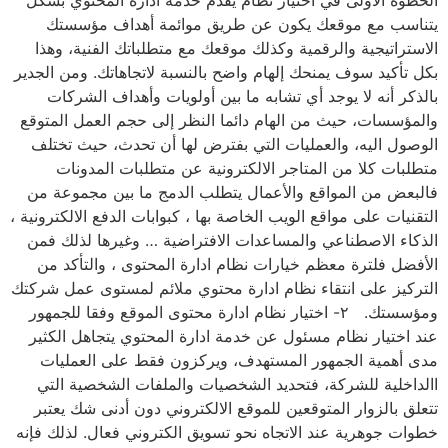
يتناسب مع موقعك يكون عن طريق موائمة أهداف مؤسستك
الاستراتيجية والرقمية وكذلك موقعك مع متطلباتك الفنية، وهذا
بكل تأكيد سوف يمنحك إلهام واضح بالنسبة لاتجاهاتك. ومن الجدير
بالذكر أنه لا يوجد أي تشابه ما بين أولويات وأهداف الشركات
والمؤسسات، حيث من الهام دائما النظر إلى حجم العمل المتوقع
الوصول اليه، والعمليات التي بفترض لها أن تحدث، حيث تختلف
متطلبات كلا من المتاجر الالكترونية عن متطلبات المدونات
فالبعض من المواقع والأعمال يتطلب الدمج ما بين مجموعة من
التقنيات على مواقع الويب الخاصة بها ، كبوابات الدفع الالكترونية ،
الذكاء الاصطناعي والمساعدات الافتراضية … وغيرها لذلك فمن
الأفضل فلترة معظم خيارات نظام ادارة المحتوى ، والتأكد من
التركيز على انتقاء نظام ادارة محتوي ملائم لمستوى عمل شركتك
ومؤسستك. ٢- اختيار نظام ادارة محتوى الموقع وفقا للجمهور
عند اختيار نظام مسئول عن خدمة ادارة المحتوي يتجاهل الكثير
مدى أهمية الجمهور المستهدف، ويركزون فقط على العمليات
االداخلية للشركة، فتحديد الشخصيات والملفات الشخصية التي
تتعلق بالزوار المتوقعين للموقع الالكتروني دون أدنى شك يعتبر
خطوات جوهرية عند الاتجاه نحو تسويق الكتروني فعال. لذلك فإنه