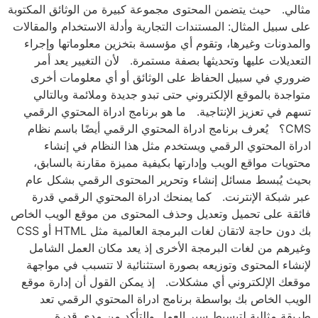
مثالي. حيث يتضمن المحتوى مجموعة كبيرة من الوثائق المكتوبة
على سبيل المثال: المستندات التجارية وأدلة الاستخدام والمقالات
والمدونات وغيرها، وتقوم أي مؤسسة بتخزين معلوماتها وإجراء
التعديلات عليها وتحديثها بصفة مستمرة. لأن التغيير يعد أمر
ضروري في سبيل الحفاظ على الوثائق أو أي معلومات أخرى
متواجدة بالموقع الإلكتروني حتى تبدو جديدة وملائمة وبالتالي
تسهم في تعزيز الإنتاجية. ما هو برنامج ادراة المحتوي الرقمي
CMS؟ يُعرف برنامج ادراة المحتوي الرقمي أيضًا باسم نظام
ادراة المحتوي الرقمي ويستخدم مثل هذا النظام في إنشاء
محتويات مواقع الويب وإدارتها بكيفية مميزة مقارنة بالسابق،
بحيث يُبسط مسائل إنشاء وتحرير المحتوى الرقمي بشكل عام
عبر شبكة الإنترنت. كما يمنحك ادراة المحتوي الرقمي قدرة
فائقة على تحميل وتعديل وحذف المحتوى من موقع الويب الخاص
بك دون حاجة لاتقان لغات البرمجة العالمية مثل HTML أو CSS
وغيرهم من لغات البرمجة الأخرى إذ يعد مكان العمل الشامل
لإنشاء المحتوى وتوزيعه بصورة استثنائية لا تتسبب في مواجهة
موقعك الإلكتروني أي مشكلات. إذ يمكن القول أن إدارة موقع
الويب الخاص بك بواسطة برنامج ادراة المحتوي الرقمي تعد
طريقة مثالية لتبسيط سير العمل والتأكد من مدى قدرة