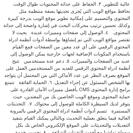
عالية للتطوير. ٣. الحفاظ على حداثة المحتويات طوال الوقت
تحافظ مواقع الويب التي يُجرى تحديثها بصفة منتظمة مثل
المحتوى والتصميم على إمكانية تطوير موقع الويب بدرجة كبيرة
وكذلك تحسين ترتيب محركات البحث في إشارة واضحة إلى حداثة
المحتوى. ٤. الوصول إلى صفحات ومميزات عديدة بحيث لا
تقتصر مواقع الويب التي تم إنشاؤها بواسطة أدوات أنظمة ادراة
المحتوي الرقمي على أي عدد معين من الصفحات فمع القيام
باستخدام المكونات الإضافية لجهات خارجية يمكن الوصول إلى
عديد من الصفحات والمميزات. ٥. دعم عدة مستخدمين تتيح
أنظمة ادراة المحتوي الرقمي للعديد من المستخدمين العمل على
الموقع بصرف النظر عن عدد الأماكن التي من المحتمل أن يتواجد
بها الشخص المسئول عن إجراء التعديل. ٦. الحماية الفائقة تتمتع
برامج إدارة المحتوى CMS بأفضل مميزات الأمان القادرة على
حماية المحتوى وموقع الويب الخاصين بك من المعتدين، حيث
يتوفر لديك السيطرة الكاملة للوصول إلى محتواك. ٧. التحديثات
المستمرة تتسم أدوات أنظمة ادراة المحتوي الرقمي بالمرونة
العالية فيما يتعلق بعملية التحديث وبالتالي يمكنك القيام بتنفيذ
التعديلات والتحديثات على الموقع الإلكتروني الخاص بك بكل
سهولة تماشيا مع أحدث التقنيات الشائعة. ٨. تحسين خدمة