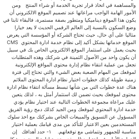
والمساهمة في اتخاذ قرار تجربة الخدمة أو شراء المنتج ومن
الأمور الهامة الواجب مراعاتها عند تصميم الموقع الالكتروني أن
يكون هذا الموقع ديناميكيا ومتطور بصفة مستمرة، فالبقاء ثابتا في
وضع السكون بالنسبة إلى العالم الرقمي الحديث لا يعد خيارا
مثاليا على أي حال، حيث تحتاج الشركة أو المؤسسة التي يعرض
الموقع خدماتها بشكل أكيد إلى نظام خدمة ادارة المحتوي CMS
بحيث يعمل على استثمار الموقع الالكتروني الخاص بك في سبيل
أن يكون واحد من الأصول الثمينة في شركتك وهذه المتطلبات
تجعل من عملية انتقاء نظام إدارة محتوى المواقع الإلكترونية
لموقعك من المهام الصعبة بعض الشيء والتي تحتاج إلى فترة
زمنية طويلة كذلك خطوات اختيار نظام ادارة المحتوى الملائم
هناك عدة خطوات التي من شأنها تبسط مسألة انتقاء نظام ادارة
محتوى لموقعك بحيث تضمن لك استثمار أمثل به ، لذلك يتعين
عليك مراعاة مجموعة الخطوات التالية عند اختيار نظام يؤدي
خدمة ادارة المحتوي لموقعك ومن الجيد كذلك دمج رؤية الفريق
المسؤول عن التسويق والمبيعات الخاص بشركتك مع اخذ سلوك
المستخدمين بعين الاعتبار للتأكد من مدى قيامك بعملية اختيار
مناسبة للجمهور وتتماشى مع توقعاتهم. ١- حدد أهدافك إن
الخطوة الأولى في اختيار نظام يقدم خدمة ادارة المحتوي بشكل