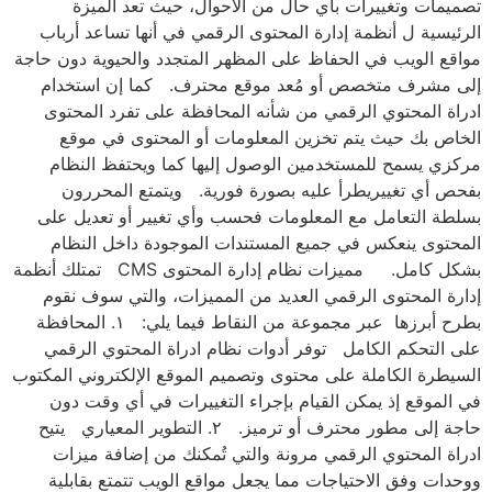
تصميمات وتغييرات بأي حال من الأحوال، حيث تعد الميزة
الرئيسية ل أنظمة إدارة المحتوى الرقمي في أنها تساعد أرباب
مواقع الويب في الحفاظ على المظهر المتجدد والحيوية دون حاجة
إلى مشرف متخصص أو مُعد موقع محترف. كما إن استخدام
ادراة المحتوي الرقمي من شأنه المحافظة على تفرد المحتوى
الخاص بك حيث يتم تخزين المعلومات أو المحتوى في موقع
مركزي يسمح للمستخدمين الوصول إليها كما ويحتفظ النظام
بفحص أي تغييريطرأ عليه بصورة فورية. ويتمتع المحررون
بسلطة التعامل مع المعلومات فحسب وأي تغيير أو تعديل على
المحتوى ينعكس في جميع المستندات الموجودة داخل النظام
بشكل كامل. مميزات نظام إدارة المحتوى CMS تمتلك أنظمة
إدارة المحتوى الرقمي العديد من المميزات، والتي سوف نقوم
بطرح أبرزها عبر مجموعة من النقاط فيما يلي: ١. المحافظة
على التحكم الكامل توفر أدوات نظام ادراة المحتوي الرقمي
السيطرة الكاملة على محتوى وتصميم الموقع الإلكتروني المكتوب
في الموقع إذ يمكن القيام بإجراء التغييرات في أي وقت دون
حاجة إلى مطور محترف أو ترميز. ٢. التطوير المعياري يتيح
ادراة المحتوي الرقمي مرونة والتي تُمكنك من إضافة ميزات
ووحدات وفق الاحتياجات مما يجعل مواقع الويب تتمتع بقابلية