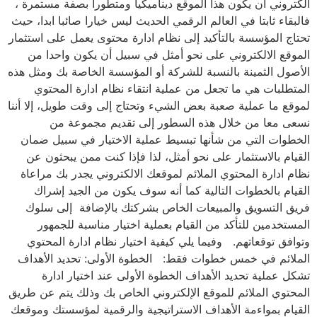
الكتروني أن يكون هذا الموقع ديناميكيا ومتطورا بصفة مستمرة ،
فالبقاء ثابتا في العالم الرقمي الحديث ليس خيارا صائبا ابدا، حيث
تحتاج المؤسسة بالتأكيد إلى نظام ادارة محتوى يعمل على استثمار
الموقع الالكتروني على نحو أمثل في سبيل أن يكون واحدا من
الأصول الثمينة بالنسبة للشركة أو المؤسسة الخاصة بك ومثل هذه
المتطلبات هي ما تجعل من عملية انتقاء نظام ادارة المحتوي
لموقع ما عملية صعبة بعض الشيء وتحتاج إلى وقت طويل، إلا أننا
نسعى معا من خلال هذه السطور إلى تقديم مجموعة من
الخطوات التي من شأنها تبسيط عملية الاختيار في سبيل ضمان
القيام بالاستثمار على نحو أمثل، لذا فإذا كنت ممن يبحثون عن
نظام ادارة المحتوي الملائم لموقعك الالكتروني يجدر بك مراعاة
القيام بالخطوات التالية كما أنه سوف يكون من الجيد إشراك
فريق التسويق والمبيعات الخاص بشركتك بالإضافة إلى سلوك
المستخدمين للتأكد من القيام بعملية اختيار مناسبة للجمهور
وتوافق توقعاتهم. وفيما يلي كيفية اختيار نظام ادارة المحتوي
الملائم في خمس خطوات فقط: الخطوة الأولى: تحديد الأهداف
تشكل عملية تحديد الأهداف الخطوة الأولى عند اختيار ادارة
المحتوي الملائم للموقع الإلكتروني الخاص بك وذلك يتم عن طريق
القيام بمواءمة الأهداف الاستراتيجية والرقمية لمؤسستك وموقعك