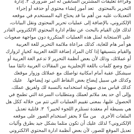
وقراءة تعليقات المشترين السابقين له أمر ضروري. ٢. إدارة
التحرير بالمحتوى تعد أمور إنشاء محتوى أو حذفه أو إجراء
التعديلات عليه من أهم ما قد يحتاج اليه المستخدم في موقعه
الإلكتروني، بالإضافة إلى عمليات تحرير المحتوى ونقل البيانات،
لذلك فإن القيام بالبحث عن نظام ادارة المحتوي الالكتروني القادر
على الاستجابة لمثل هذه العمليات المتكررة دون مواجهة صعوبات
هو أمر هام للغاية، كذلك مراعاة ملائمة التحرير للغة العربية
والقيام بتنسيقها إذا كان المراد إضافة اللغة العربية كخيارٍ لزوارك
أو عملائك، وذلك لأن بعض أنظمة التحرير لا تدعم الغة العربية أو
تتيح وضع كلمات باللغة الإنجليزية بين المقالات العربية دائمًا مما
سيشكل عقبة أمام امكانية تواصلك مع عملائك وزوار موقعك
وكذلك في سبيل إيضاح بعض النقاط التي تود إيضاحها. عليك
كذلك قياس مدى سهولة استخدامه بالنسبة لك ولفريق عملك،
وإلى أي حد يعد ملائم لعملك ومتطلبات السرعة التي تطمح في
الحصول عليها، بمعنى تقييم العمليات التي تتم من خلاله ككل هل
هي بسيطة أم معقدة تستلزم اللجوء لخبير؟ ٣. قابلية تعديل
الملفات الأخرى من منَّا لا يحفز استخدام الصور على موقعه
الإلكتروني؟ لذلك عليك أن تكون مثلما بشكل جيد بطرق وآليات
تعديل الموقع للصور، لأن بعض أنظمة ادارة المحتوي الالكتروني