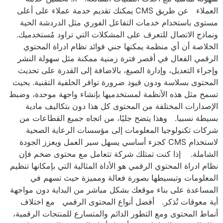
العملاء عن طريق CMS يمكنك تقديم خدمة عملاء على أعلى
مستوى باستخدام خدمات التفاعل الفوري مثل الدردشة الحية
ونماذج الاتصال للتعرف على المشكلات التي تراود مُستخدميك.
الخلاصة أن أي منظمة يمكنها جني فوائد نظام ادراة المحتوي
الرقمي الفعال في أقصر فترة زمنية ممكنة مثل سهولة النشر
وإجراء التعديل، وإدارة الصيغ، بالاضافة إلى القدرة على تحديث
المحتوى بسلاسة ودون قيود ضرورة توافر الخلفية التقنية. بحيث
تسمح مثل هذه الأنظمة لمستخدميها بإنشاء واجهة موحدة، وضبط
الإصدارات المختلفة من المحتوى كل هذا دون بتكاليف مادية
بسيطة نسبيا. وهذا يتضح جليًا، من اتجاه جميع القطاعات من
شركات تكنولوجيا المعلومات إلى مؤسسات الرعاية الصحية
لاستخدام CMS كجزء أساسي يسهل سير العمل ويعزز الجودة
الشاملة. إذا كنت تمتلك شركة تتعامل مع محتوى ضخم فإن
نظام ادراة المحتوي الرقمي هو الأداة المثالية التي بإمكانها تنظيم
المعلومات وتبسيطها بصورة فعالة ومميزة حيث تسهم في
المساعدة على بناء موقعك بشكل مباشر من البداية دون مواجهة
أية معوقات تُذكر. أفضل أنواع المحتوى الرقمي مع اختلاف
أنماط المحتوى ومع التطور الدائم والمتسارع للمنتجات الرقمية،