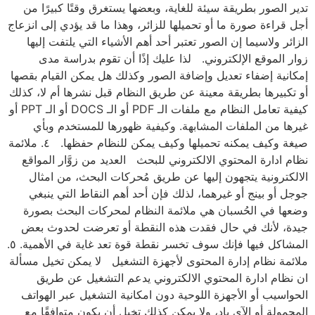
تدير الصور بطريقة سيئة للغاية، وبعضها يستغرق وقتًا كبيرًا من
أجل قراءة صورة ما أو تحميلها للزائر، وهذا ما قد يؤدي إلى انزعاج
الزائر ولاسيما إن الصور تعتبر أحد أهم الأشياء التي يلتفت إليها
زوار الموقع الإلكتروني. لذا عليك إذًا أن تقوم بدراسة مدى
إمكانية إضفاء تعديل وإضافة الصور وكذلك هل يمكن القيام بقصها
أو تكبيرها بطريقة معينة عن طريق النظام قبل نشرها أم لا، كذلك
كيفية تعامل النظام مع ملفات الـ PDF أو الـ DOCS أو الـ PPT أو
غيرها من الملفات المشابهة. وكيفية ظهورها للمستخدم وبأي
صيغة وكيف يمكنه تحميلها وكيف يمكن للنظام حفظها. ٤. ملائمة
نظام ادارة المحتوي الالكتروني للبحث العديد من زوَّار المواقع
الالكترونية يتجهون إليها عن طريق مُحركات البحث، من امثال
جوجل أو بينج أو غيرهما، لذلك فإن أحد أهم النقاط التي ينبغي
وضعها في الحُسبان هي ملائمة النظام لمحركات البحث بصورة
جيدة، لأنك في حال فقدت هذه النقطة أو تعرضت لحدوث بعض
المشاكل فيها فإنك سوف تخسر نقطة قوة تعد غاية في الأهمية. ٥.
ملائمة نظام إدارة المحتوى لأجهزة التشغيل لا يمكن تخيل مسألة
ان نظام ادارة المحتوي الالكتروني يدعم التشغيل عن طريق
الحواسيب أو الأجهزة اللوحية دون امكانية التشغيل عبر الهواتف
المحمولة أو الآي باد، ولا يمكن كذلك تخيل أن يكون متوافقًا مع