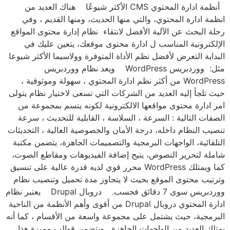
أنظمة ادارة المحتوي CMS الأكثر شيوعًا هناك العديد من
انظمة ادارة المحتوي، والتي منها الحديث، ومنها القديم ، وفي
رحلة البحث عن الآلية الأفضل لانتقاء نظام إدارة محتوى المواقع
الإلكترونية المناسب ل ادارة محتوى موقعك، يتعين عليك في
البداية التعرض لأفضل نظم الأداة المتوفرة وولاسيما الأكثر شيوعا
مثل: ووردبريس WordPress ويعد نظام ووردبريس
WordPress من أكثر نظم ادارة المحتوي ، سهولة وموثوقية ،
حيث تلجأ إليه العديد من الشركات التي تسعى لاختيار نظام يتولى
امر ادارة محتوى مواقعها الالكترونية لكونه يتسم بمجموعة من
الصفات التالية : السرعة ، السلاسة ، القابلية للتحديث ، سرعة
تنصيب النظام داخله، درجة الأمان والخصوصية العالية ، التحديثات
التلقائية، الواجهات البرمجية والتصميمات الجاهزة، يتضمن مكتبة
شاملة لتحرير النصوص، يتيح إضافة الفيديوهات ومقاطع الصوت،
كما ويمتلك WordPress محرر قوي لديه قدرة عالية على تنسيق
وترتيب محتوى الموقع بحيث لا يتجاوز مدة تحميل وتنصيب نظام
ووردبريس سوى 7 دقائق فحسب. دروبال Drupal يعتبر نظام
ادارة المحتوي دروبال Drupal من أقوى وأهم الأنظمة من الناحية
البرمجية، حيث يشتمل على مجموعة واسعة من الأقسام ، كما أنه
يمتلك العديد من الواجهات الجاهزة . ويتضمن قوالب مميزة هذا