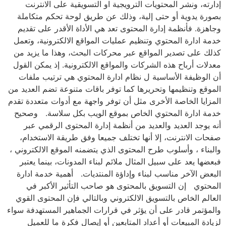
إدارته، ونشر المحتويات الترويجية او التسويقية على الانترنت
بصورة يدوية أو حتى إلية، وذلك عن طريق لوحة تحكم متكاملة
وجاهزة. فأنظمة إدارة المحتوى تعد هي الأداة الأقدر على تقديم
خدمة ادارة المحتوي وتنظيم عمليات المواقع الالكترونية، وتعمل
كذلك على تصدير المواقع عبر محركات البحث، وهذا ما يزيد من
معدلات أرباح هذه الشركات والمواقع الالكترونية. إذ يمكن القول
أن الوظيفة الأساسية ل نظام ادارة المحتوي هي ترتيب ملفات
الموقع وتنظيمها وتحريرها كما توفر باقات متنوعة تضم العديد من
المزايا الخاصة الأخرى مثل أن توفر واجهة مع أدوات متعددة تقدم
خدمة ادارة المحتوي الخاص بموقع الويب بكل سلاسة. وصحيح
أنه يوجد العديد والعديد من أنظمة إدارة المحتوى الرقمي عبر
صفحات الانترنت، إلا أنها تختلف جميعا وفق طريقة الاستخدام،
والبناء ، وأسلوب طرح المحتوى الذي يتضمنه الموقع الالكتروني ،
فبعضها يعد على سبيل المثال ملائم لبناء المدونات، بينما يعتبر
البعض الآخر مناسب لبناء وإداؤة المنتديات. أهمية خدمة ادارة
المحتوي إن التسويق بالمحتوى هو صاحب التأثير الأكبر في
العالم الخاص بالتسويق الالكتروني وبالتالي فإن المحتوى القوي
والمؤتمر قادر على أن يؤثر في قرارات الجماهير المستهدفة سواء
لزيادة المبيعات أو أعداد المتابعين أو إيصال فكرة ما للعميل