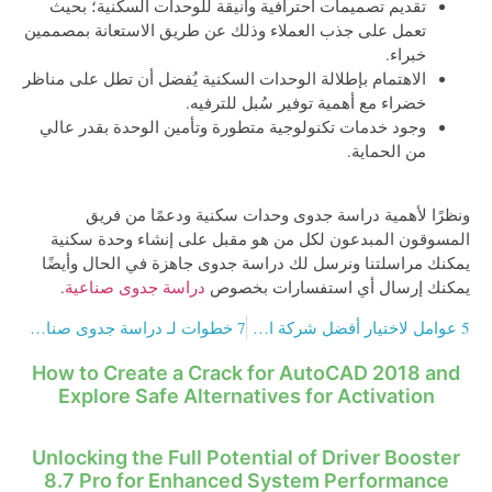
تقديم تصميمات احترافية وأنيقة للوحدات السكنية؛ بحيث
تعمل على جذب العملاء وذلك عن طريق الاستعانة بمصممين
خبراء.
الاهتمام بإطلالة الوحدات السكنية يُفضل أن تطل على مناظر
خضراء مع أهمية توفير سُبل للترفيه.
وجود خدمات تكنولوجية متطورة وتأمين الوحدة بقدر عالي
من الحماية.
ونظرًا لأهمية دراسة جدوى وحدات سكنية ودعمًا من فريق
المسوقون المبدعون لكل من هو مقبل على إنشاء وحدة سكنية
يمكنك مراسلتنا ونرسل لك دراسة جدوى جاهزة في الحال وأيضًا
يمكنك إرسال أي استفسارات بخصوص
دراسة جدوى صناعية
.
5 عوامل لاختيار أفضل شركة اعلانات في السعودية 2024
7 خطوات لـ دراسة جدوى صناعة الصابون
How to Create a Crack for AutoCAD 2018 and
Explore Safe Alternatives for Activation
Unlocking the Full Potential of Driver Booster
8.7 Pro for Enhanced System Performance