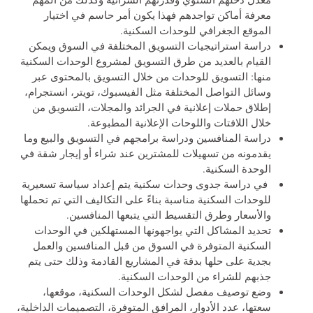
معرفة أماكن تواجدهم فهذا يكون أمر حاسم في اختيار
الموقع الجغرافي للوحدات السكنية.
دراسة استراتيجيات التسويق المختلفة في السوق ويمكن
القيام بالعديد من طرق التسويق لمشروع الوحدات السكنية
منها: التسويق للوحدات من خلال التسويق بالمحتوى عبر
وسائل التواصل المختلفة مثل الفيسبوك، تويتر، انستجرام،
إطلاق حملات إعلانية في الجرائد والمجلات، التسويق من
خلال اللافتات واللوحات الإعلانية المطبوعة.
دراسة المنافسين ودراسة برامجهم في التسويق والبيع وما
يقدمونه من تسهيلات للمشترين عند شراء أو إيجار شقة في
الوحدة السكنية.
في دراسة جدوى وحدات سكنية يتم إعداد سياسة تسعيرية
للوحدات السكنية مناسبة بناءً على التكاليف التي تم تحملها
والأسعار وطرق التقسيط التي يتبعها المنافسين.
تحديد المشاكل التي يواجهونها المستهلكين في الوحدات
السكنية المتوفرة في السوق من قبل المنافسين والعمل
بجدية على حلها بدقة في المشاريع القادمة وذلك حتى يتم
جذبهم للشراء من الوحدات السكنية.
وضع توصيف مفصل لشكل الوحدات السكنية، موقعها،
سعتها، عدد الأدوار، المرافق المتوفرة، التصميمات الداخلية،