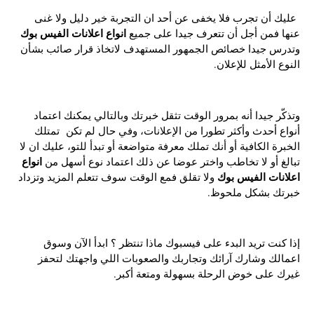
عليك أن تجرب فلا يخفى عن أحد ان التجربة خير دليل ولا غنى
انواع اعلانات الفيس بوك
عنها فمن أجل أن تتعرف جيدا على جميع
وتدرس جيدا خصائص الجمهور المستهدف لاتخاذ قرار صائب بشأن
النوع الأمثل للإعلان.
وتذكّر جيدا أنه بمرور الوقت تثقل خبرتك وبالتالي يمكنك اعتماد
أنواع أحدث وأكثر تطورا من الإعلانات، وفي حال لم تكن تمتلك
الخبرة الكافية أو أنك تملك معرفة متواضعة أو تبدأ للتو، عليك ان لا
انواع
تبالغ أو لا تخاطب واختر عوضا عن ذلك اعتماد نوع أسهل من
اعلانات الفيس بوك
ولا تقلق فمع الوقت سوف تتعلم المزيد وتزداد
خبرتك بشكل ملحوظ.
إذا كنت تريد البدء على فيسبوك ماذا تنتظر ؟ ابدأ الآن وسوق
اعمالك وشارك آرائك وتجاربك والصعوبات اللي واجهتك لتحفز
غيرك على خوض الرحلة بسهولة ومتعة أكبر.