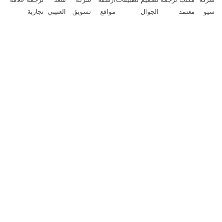
يو
معتمد
الجوال
مواقع
تسويق
العتيبي
تجارية