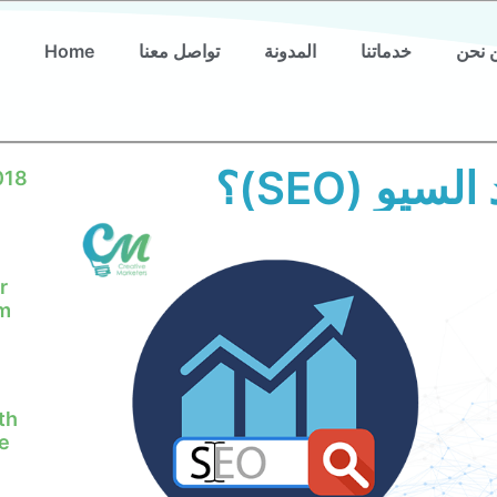
 نحن
خدماتنا
المدونة
تواصل معنا
Home
يو (SEO)؟
018
r
em
th
e