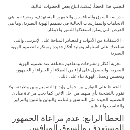
لتجنب هذا الخطأ، يُمكنك اتباع بعض الخطوات التالية:
– دراسة السوق والمنافسين والجمهور المستهدف، ومعرفة ما هي
الاتجاهات والممارسات الحالية في تصميم الهوية البصرية، وما هي
الفرص التي يمكن استغلالها للتميز والابتكار.
– الاستفادة من الأدوات والمصادر المتاحة على الإنترنت، والتي
تساعدك على استلهام وتوليد أفكارجديدة ومبتكرة لتصميم الهوية
البصرية.
– تجربة أفكار ومقترحات ومفاهيم مختلفة عند تصميم الهوية
البصرية، والحصول على آراء من العملاء أو الخبراء أو الجمهور،
وتحسين وتعديل الهوية بناء على ذلك.
– الحفاظ على التوازن بين جمال وإبداع التصميم وبين وظيفته، ولا
تقوم بالتضحية بأي منهما من أجل الآخر، كما يجب مراعاة مبادئ
التصميم الجيدة مثل التناسق والتناغم والتباين والتنوع والتركيز
والتناسب والتنظيم.
الخطأ الرابع: عدم مراعاة الجمهور
المستهدف والسوق المنافس