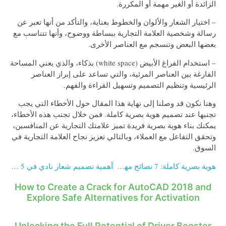
الزائدة أو الغير مهمة أو المكررة.
– اختيار الشعار والألوان والخطوط بعناية، والتأكد من أنها تعبر عن
رسالة وشخصية العلامة التجارية ببساطة ووضوح، وأنها تتناسب مع
بعضها البعض وتنسجم مع العناصر الأخرى.
– استخدام الفراغ الأبيض (white space) بذكاء، والذي يعني المساحة
الفارغة بين العناصر المرئية، والتي تساعد على إبراز العناصر
الرئيسية وتنظيم التصميم وتسهيل القراءة والفهم.
وهنا نكون قد وصلنا إلى نهاية هذا المقال حول الأخطاء التي يجب
تجنبها عند تصميم هوية بصرية كاملة. فمن خلال تجنب هذه الأخطاء،
يمكنك بناء هوية بصرية فريدة تميز علامتك التجارية عن المنافسين،
وتحقق التفاعل مع العملاء، وبالتالي تعزيز نجاح العلامة التجارية في
السوق.
هوية بصرية كاملة: 7 نصائح مهمة عند التصميم
أهمية تصميم شعار نادي في 5 نقاط فقط
How to Create a Crack for AutoCAD 2018 and
Explore Safe Alternatives for Activation
Unlocking the Full Potential of Driver Booster