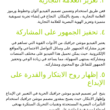
فعن طريق استخدام وتضمين تصميم الفيديو ألوان وخطوط ورموز
العلامة التجارية ، يصبح بالإمكان النجاح في إنشاء تجربة تسويقية
متميزة وتعزيز الهوية البصرية للعلامة التجارية.
٤. تحفيز الجمهور على المشاركة
يعتبر الفيديو موشن جرافيك من الأدوات القوية التي تساهم في
تعزيز مشاركة الجمهور على وسائل التواصل الاجتماعي والمواقع
الإلكترونية. حيث يمكن تحميل هذا الفيديو على مختلف المنصات
ومشاركته بمنتهى السهولة، مما يساعد في زيادة الوعي وتحفيز
الجمهور للتفاعل مع المحتوى ومشاركته.
٥. إظهار روح الابتكار والقدرة على
الإبداع
يتيح امر
تصميم فيديو موشن جرافيك
الحرية في التعبير عن الإبداع
وإظهار الابتكار، حيث يصبح بمقدور
مصمم موشن جرافيك
استخدام
التأثيرات البصرية المستحدثة وتقنيات التحريك المبتكرة بهدفى
إضفاء لمسة فنية إبداعية على الفيديو.