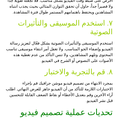
احرص على ضبط وقت الفيديو بشكل مناسب. فلا تجعله طويلاً جداً
ولا قصيراً جداً، حاول أن تحقق التوازن المثالي بحيث يجذب انتباه
المشاهدين ويحتفظ باهتمامهم المستمر طوال فترة المشاهدة.
٧. استخدم الموسيقى والتأثيرات
الصوتية
استخدم الموسيقى والتأثيرات الصوتية بشكل فعّال لتعزيز رسالة
الفيديو وإضفاء الجو المناسب. ولا تغفل أمر انتقاء موسيقى تناسب
المحتوى وتلهم المشاهدين، ولا تنس التأكد من عدم تغطية هذه
الأصوات على النصوص أو الشرح في الفيديو.
٨. قم بالتجربة والاختبار
بمجرد الانتهاء من
تصميم فيديو موشن جرافيك
قم بإجراء
الاختبارات اللازمة للتأكد من أن الفيديو جاهز للعرض النهائي. اطلب
آراء الآخرين وقم بتعديل الأخطاء أو نقاط الضعف القابلة للتحسين
قبل نشر الفيديو.
تحديات عملية تصميم فيديو