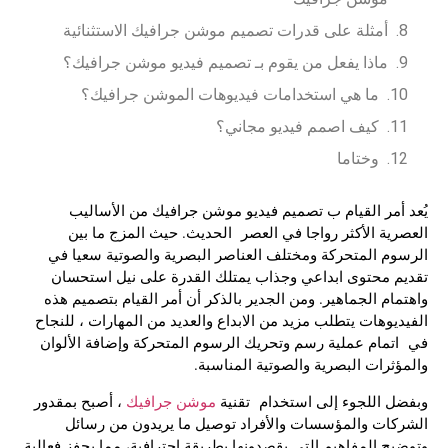
أمثلة على قدرات تصميم موشن جرافيك الاستثنائية
ماذا يفعل من يقوم بـ تصميم فيديو موشن جرافيك؟
ما هي استخدامات فيديوهات الموشن جرافيك؟
كيف اصمم فيديو مجاني؟
وختاما
يُعد أمر القيام ب
تصميم فيديو موشن جرافيك
من الأساليب
العصرية الأكثر رواجا في العصر الحديث. حيث المزج ما بين
الرسوم المتحركة ومختلف العناصر البصرية والصوتية سعيا في
تقديم محتوى ابداعي وجذاب يمتلك القدرة على نيل استحسان
واهتمام الجماهير. ومن الجدير بالذكر أن أمر القيام بتصميم هذه
الفيديوهات يتطلب مزيد من الابداع والعديد من المهارات ، للنجاح
في اتمام عملية رسم وتحريك الرسوم المتحركة وإضافة الألوان
والمؤثرات البصرية والصوتية المناسبة.
وبفضل اللجوء إلى استخدام تقنية
موشن جرافيك
، أصبح بمقدور
الشركات والمؤسسات والأفراد توصيل ما يريدون من رسائل
وتوضيح المفاهيم التي يقصدونها بطريقة احترافية، مما يحفز فعالية