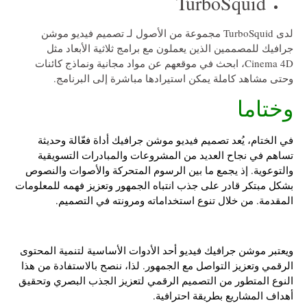
TurboSquid
لدى TurboSquid مجموعة من الأصول لـ تصميم فيديو موشن
جرافيك للمصممين الذين يعملون مع برامج ثلاثية الأبعاد مثل
Cinema 4D، ابحث في موقعهم عن مواد مجانية ونماذج كائنات
وحتى مشاهد كاملة يمكن استيرادها مباشرة إلى البرنامج.
وختاما
في الختام، يُعد
تصميم فيديو موشن جرافيك
أداة فعّالة وحديثة
تساهم في نجاح العديد من المشروعات والمبادرات التسويقية
والتوعوية. إذ يجمع ما بين الرسوم المتحركة والأصوات والنصوص
بشكل مبتكر قادر على جذب انتباه الجمهور وتعزيز فهمه للمعلومات
المقدمة. من خلال تنوع استخداماته ومرونته في التصميم.
ويعتبر
موشن جرافيك فيديو
أحد الأدوات الأساسية لتنمية المحتوى
الرقمي وتعزيز التواصل مع الجمهور. لذا، ننصح بالاستفادة من هذا
النوع المتطور من التصميم الرقمي لتعزيز الجذب البصري وتحقيق
أهداف المشاريع بطريقة احترافية.