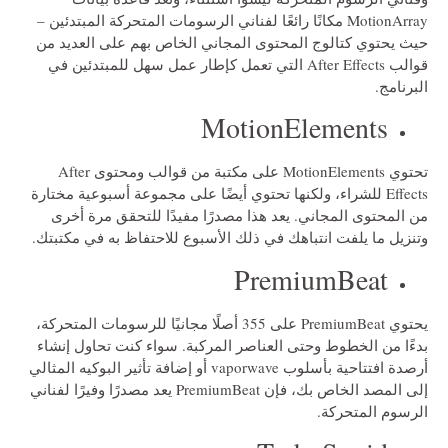
MotionArray مكانًا رائعًا لفناني الرسومات المتحركة المبتدئين –
حيث يحتوي كتالوج المحتوى المجاني الخاص بهم على العديد من
قوالب After Effects التي تعمل كإطار عمل سهل للمبتدئين في
البرنامج.
MotionElements
تحتوي MotionElements على مكتبة من قوالب ومحتوى After
Effects للشراء، ولكنها تحتوي أيضًا على مجموعة أسبوعية مختارة
من المحتوى المجاني. يعد هذا مصدرًا مفيدًا للتحقق مرة أخرى
وتنزيل ما يلفت انتباهك في ذلك الأسبوع للاحتفاظ به في مكتبتك.
PremiumBeat
يحتوي PremiumBeat على 355 أصلًا مجانيًا للرسومات المتحركة،
بدءًا من الخطوط وحتى العناصر المركبة. سواء كنت تحاول إنشاء
أرصدة افتتاحية بأسلوب vaporwave أو إضافة تأثير البوكيه المثالي
إلى المصد الخاص بك، فإن PremiumBeat يعد مصدرًا وفيرًا لفناني
الرسوم المتحركة.