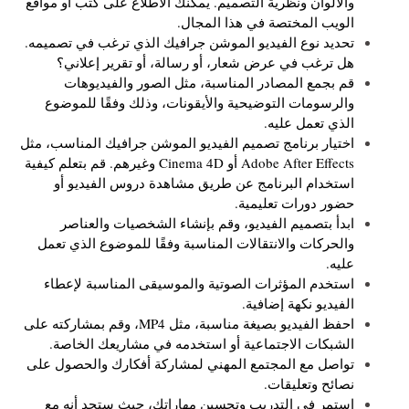
والألوان ونظرية التصميم. يمكنك الاطلاع على كتب أو مواقع
الويب المختصة في هذا المجال.
تحديد نوع الفيديو الموشن جرافيك الذي ترغب في تصميمه.
هل ترغب في عرض شعار، أو رسالة، أو تقرير إعلاني؟
قم بجمع المصادر المناسبة، مثل الصور والفيديوهات
والرسومات التوضيحية والأيقونات، وذلك وفقًا للموضوع
الذي تعمل عليه.
اختيار برنامج تصميم الفيديو الموشن جرافيك المناسب، مثل
Adobe After Effects أو Cinema 4D وغيرهم. قم بتعلم كيفية
استخدام البرنامج عن طريق مشاهدة دروس الفيديو أو
حضور دورات تعليمية.
ابدأ بتصميم الفيديو، وقم بإنشاء الشخصيات والعناصر
والحركات والانتقالات المناسبة وفقًا للموضوع الذي تعمل
عليه.
استخدم المؤثرات الصوتية والموسيقى المناسبة لإعطاء
الفيديو نكهة إضافية.
احفظ الفيديو بصيغة مناسبة، مثل MP4، وقم بمشاركته على
الشبكات الاجتماعية أو استخدمه في مشاريعك الخاصة.
تواصل مع المجتمع المهني لمشاركة أفكارك والحصول على
نصائح وتعليقات.
استمر في التدريب وتحسين مهاراتك، حيث ستجد أنه مع