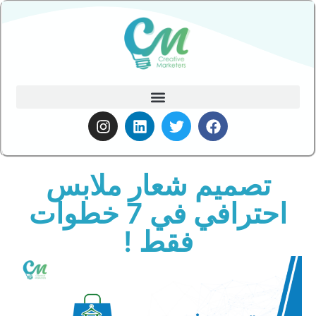
تصميم شعار ملابس
احترافي في 7 خطوات
فقط !