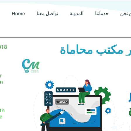
 نحن
خدماتنا
المدونة
تواصل معنا
Home
 مكتب محاماة
018
r
em
th
e