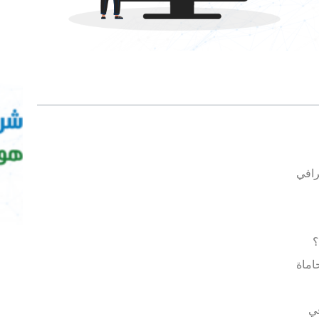
رافي
؟
اماة
ي