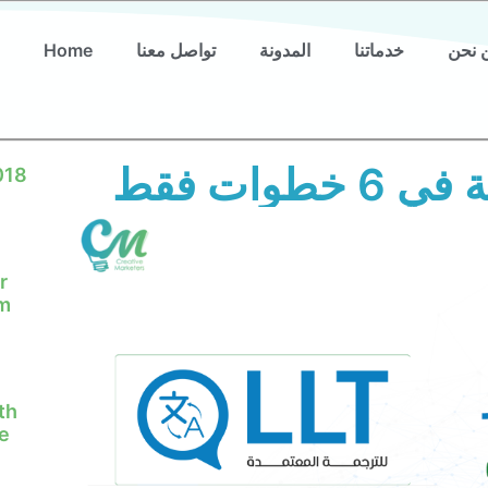
 نحن
خدماتنا
المدونة
تواصل معنا
Home
وات فقط
018
r
em
th
e