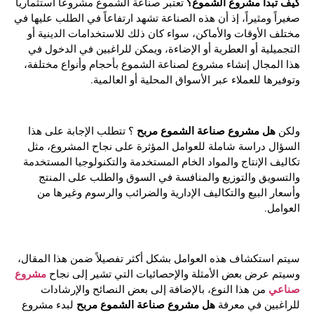
كيف تبدأ مشروع الشموع؟
تعتبر صناعة الشموع مشروعاً استثمارياً
صغيراً ومثيراً، إذ أن هذه الصناعة تشهد ارتفاعاً في الطلب عليها في
مختلف الأوقات والأماكن، سواء كان ذلك للاستخدامات الدينية أو
التجميلية أو العطرية أو الإضاءة، ويمكن للراغبين في الدخول في
هذا المجال إنشاء مشروع لصناعة الشموع بأحجام وأنواع مختلفة،
وتوفيرها للعملاء عبر الأسواق المحلية أو العالمية.
هل مشروع صناعة الشموع مربح
ولكن
؟ تتطلب الإجابة على هذا
السؤال دراسة شاملة للعوامل المؤثرة على نجاح المشروع، مثل
تكاليف الإنتاج والمواد الخام المستخدمة والتكنولوجيا المستخدمة
والتسويق والتوزيع والمنافسة في السوق والطلب على المنتج
وأسعار البيع والتكاليف الإدارية والضرائب والرسوم وغيرها من
العوامل.
سيتم استكشاف هذه العوامل بشكل أكثر تفصيلاً ضمن هذا المقال،
مشروع
وسيتم عرض بعض الأمثلة والإحصائيات التي تشير إلى نجاح
صناعي
من هذا النوع، بالإضافة إلى بعض النصائح والإرشادات
هل مشروع صناعة الشموع مربح
للراغبين في معرفة
لبدء مشروع