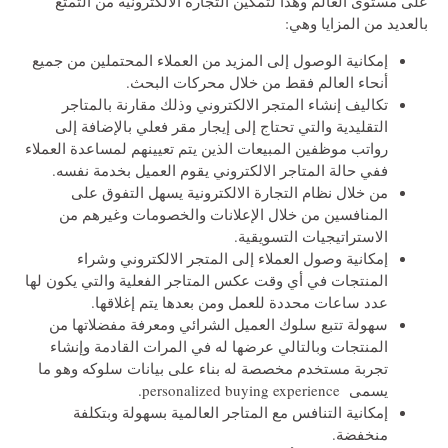
على مستوى العالم وهذا لتمكين التجارة الالكترونية من التمتع
بالعديد من المزايا وهي:
إمكانية الوصول إلى المزيد من العملاء المحتملين من جميع
أنحاء العالم فقط من خلال محركات البحث.
تكاليف إنشاء المتجر الالكتروني وذلك مقارنة بالمتاجر
التقليدية والتي تحتاج إلى إيجار مقر فعلي بالإضافة إلى
رواتب موظفين المبيعات الذين يتم تعيينهم لمساعدة العملاء
ففي حالة المتاجر الالكتروني يقوم العميل بخدمة نفسه.
من خلال نظام التجارة الالكترونية يسهل التفوق على
المنافسين من خلال الإعلانات والخصومات وغيرهم من
الاستراتيجيات التسويقية.
إمكانية وصول العملاء إلى المتجر الالكتروني وشراء
المنتجات في أي وقت عكس المتاجر الفعلية والتي يكون لها
عدد ساعات محددة للعمل ومن بعدها يتم إغلاقها.
سهولة تتبع سلوك العميل الشرائي ومعرفة مفضلاتها من
المنتجات وبالتالي عرضها له في المرات القادمة وإنشاء
تجربة مستخدم مخصصة له بناء على بيانات سلوكه وهو ما
يسمى personalized buying experience.
إمكانية التنافس مع المتاجر العالمية بسهولة وبتكلفة
منخفضة.