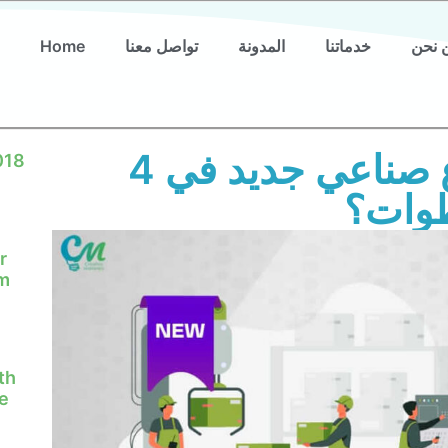
 نحن
خدماتنا
المدونة
تواصل معنا
Home
كيف تبدأ مشروع صناعي جديد في 4
018
وات؟
r
em
th
e