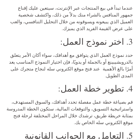
عندما تبدأ في بيع المنتجات عبر الإنترنت، سيتعين عليك إقناع
جمهور المنافس بالشراء منك بدلاً من ذلك، واكتشف شخصية
العميل الذي يبيعونه ويسوقونه من خلال التحليل التنافسي، والعب
على عرض القيمة الفريد الذي يميزك.
3. اختر نموذج العمل:
حدد نموذج العمل الذي يتوافق مع أهدافك، سواء أكان الأمر يتعلق
بالدروبشيبينغ أو بالجملة أو يدويًا، فإن اختيار النموذج المناسب يعد
أمرًا بالغ الأهمية عند فتح موقع الكتروني سله لنجاح متجرك على
المدى الطويل.
4. تطوير خطة العمل:
قم بصياغة خطة عمل مفصلة تحدد أهدافك، والسوق المستهدف،
واستراتيجية التسويق، والتوقعات المالية، ستكون الخطة المدروسة
بمثابة خريطة طريق، ترشدك خلال المراحل المختلفة لرحلة فتح
موقع الكتروني سله الخاص بك.
5. التعامل مع الجوانب القانونية