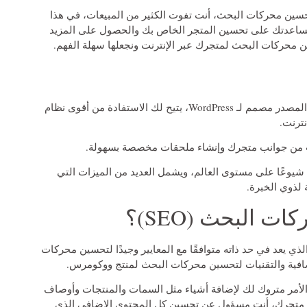
سين محركات البحث، أنت تفوت الكثير من المبيعات، في هذا
اعدتك على تحسين المتجر الخاص بك والحصول على المزيد
سين محركات البحث لمتجرك عبر الإنترنت ونجعلها سهلة الفهم.
هو مكون إضافي للتجارة الإلكترونية مفتوح المصدر مصمم لـ WordPress، يتيح لك الاستفادة من أقوى نظام
ب من جوانب متجرك وإنشاء ملحقات مخصصة بسهولة.
ة شيوعًا على مستوى العالم، ويشمل العديد من الميزات التي
 لذوي الخبرة.
البحث (SEO)؟
 يعد في حد ذاته متوافقًا مع المعايير وجيدًا لتحسين محركات
إضافية والتقنيات لتحسين محركات البحث لمنتج ووكومرس.
ن الأمر متروك لك لإضافة أشياء مثل السمات والمنتجات وأوصاف
ى متجرك، أنت مسؤول عن تحسين كل المحتوى الإضافي الذي