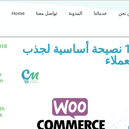
 نحن
خدماتنا
المدونة
تواصل معنا
Home
سيو ووكوميرس: 13 نصيحة أساسية لجذب
018
عملاء
r
em
th
e