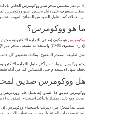
إذا لم تقم بتحسين متجر سيو ووكوميرس الخاص بك لتح
المقال ستتعرف على دليل تحسين سيو ووكوميرس لمس
من العملاء، كما نتناول العديد من النصائح المهمة لتح
ما هو ووكومرس؟
ووكوميرس
لإدارة المحتوى (CMS) واستخدامه لتشغيل متجر عبر الإنترنت.
نظرًا لطبيعة المصدر المفتوح، يمكنك تخصيص كل جان
يعتبر ووكوميرس واحد من أكثر حلول التجارة الإلكتروني
تجعله سهل الاستخدام حتى للمبتدئين كما هي أداة طيعة
هل ووكومرس صديق لمحركات 
ووكومرس صديق جدًا لسيو، إنه يعمل على ووردبريس والذي
البحث ومع ذلك، يمكنك بالتأكيد استخدام المكونات ال
عندما تبدأ متجرًا عبر الإنترنت باستخدام ووكومرس، إ
المنتج وصفحات المنتج والصور والمحتويات الأخرى إل