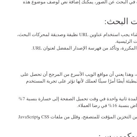
ف في البحث عن الصور، يمكنك إضافة نص لوصف موضوع هذه
عند تحسين سيو ووكوميرس في البداية، عند مرحلة الإنشاء يجب استخدام عناوين URL نظيفة وصديقة لمحركات البحث،
 الرئيسية.
 وهذا يعني أن مواقع الويب الأسرع من المرجح أن تحصل على
يئة أيضًا أمرًا سيئًا لعملك لأنها تؤثر على تجربة المستخدم
وفقًا لدراسة حالة StrangeLoop، يمكن أن يؤدي التأخير لمدة ثانية واحدة في وقت تحميل الصفحة إلى خسارة بنسبة 7%
اختر مزود استضافة موثوقًا به، واضغط الصور، واستفد من التخزين المؤقت للمتصفح، وقلل من ملفات CSS وJavaScript