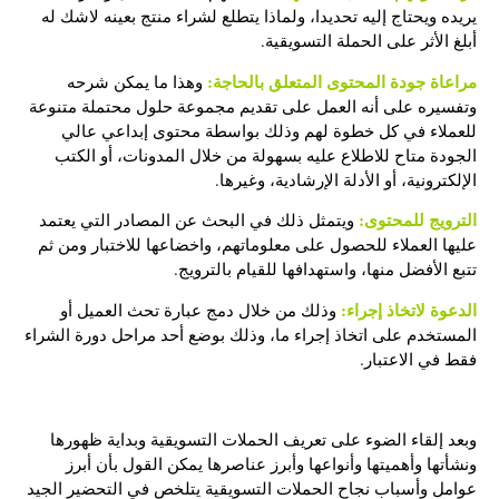
يريده ويحتاج إليه تحديدا، ولماذا يتطلع لشراء منتج بعينه لاشك له
أبلغ الأثر على الحملة التسويقية.
مراعاة جودة المحتوى المتعلق بالحاجة:
وهذا ما يمكن شرحه
وتفسيره على أنه العمل على تقديم مجموعة حلول محتملة متنوعة
للعملاء في كل خطوة لهم وذلك بواسطة محتوى إبداعي عالي
الجودة متاح للاطلاع عليه بسهولة من خلال المدونات، أو الكتب
الإلكترونية، أو الأدلة الإرشادية، وغيرها.
الترويج للمحتوى:
ويتمثل ذلك في البحث عن المصادر التي يعتمد
عليها العملاء للحصول على معلوماتهم، واخضاعها للاختبار ومن ثم
تتبع الأفضل منها، واستهدافها للقيام بالترويج.
الدعوة لاتخاذ إجراء:
وذلك من خلال دمج عبارة تحث العميل أو
المستخدم على اتخاذ إجراء ما، وذلك بوضع أحد مراحل دورة الشراء
فقط في الاعتبار.
وبعد إلقاء الضوء على
تعريف الحملات التسويقية
وبداية ظهورها
ونشأتها وأهميتها وأنواعها وأبرز عناصرها يمكن القول بأن أبرز
عوامل وأسباب نجاح الحملات التسويقية يتلخص في التحضير الجيد