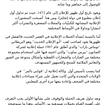
للوصول إلى جماهير وما شابه.
ويعود تاريخ أول ظهور للإعلان إلى عام 1472، حيث تم تداول أول
إعلان مطبوع في دولة إنجلترا، ومن هنا أصبحت المنشورات
الإعلانية المشابهة للكتيّبات والمجلات المصغرة والنشرات أكثر
انتشارا وتداولا في الأوساط المختلفة.
أما بالنسبة لنشأة الحملات الإعلانية في العصر الحديث فالفضل في
ظهورها يعود لصاحب لقب “أبو الإعلان الحديث” وهو البريطاني
“توماس بارات” والذي أطلق عام 1907 حملة إعلانية لشركة
الصابون “بيرس ساوب” والتي اعتمد فيها على استخدام مجموعة
مختلفة من العبارات والشعارات اللفظية وأشكال متنوعة من الصور
والتعابير الملائمة للمنتج وللجمهور المستهدف.
كما ينسب تأسيس أول وكالة إعلانية ل “فولني بالمر” في
الولايات المتحدة والتي كانت تعمل على شراء مساحات إعلانية
مختلفة في الصحف وإعادة بيعها مرة أخرى للمعلنين.
وبعد تناول تعريف الحملة والوقوف على نشأتها الأولى يجب التعرف
على أهمية القيام بحملات تسويقية من الأساس وهذا ما سنوضحه