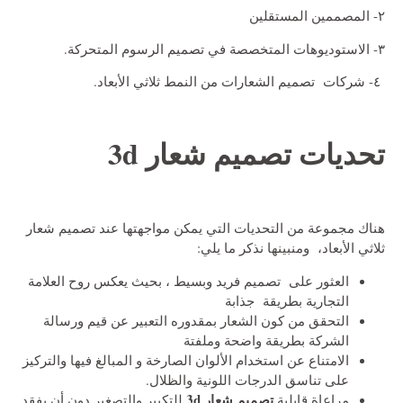
٢- المصممين المستقلين
٣- الاستوديوهات المتخصصة في تصميم الرسوم المتحركة.
٤- شركات تصميم الشعارات من النمط ثلاثي الأبعاد.
تحديات
تصميم شعار 3d
هناك مجموعة من التحديات التي يمكن مواجهتها عند تصميم شعار
ثلاثي الأبعاد، ومنبينها نذكر ما يلي:
العثور على تصميم فريد وبسيط ، بحيث يعكس روح العلامة
التجارية بطريقة جذابة
التحقق من كون الشعار بمقدوره التعبير عن قيم ورسالة
الشركة بطريقة واضحة وملفتة
الامتناع عن استخدام الألوان الصارخة و المبالغ فيها والتركيز
على تناسق الدرجات اللونية والظلال.
تصميم شعار 3d
مراعاة قابلية
للتكبير والتصغير دون أن يفقد