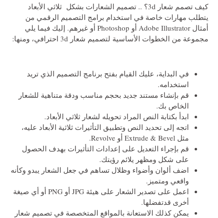
كيف تصمم شعار 3d؟ ..
تصميم الشعارات بشكل ثلاثي الأبعاد
يتطلب مهارات خاصة في استخدام برامج التصميم الرقمي من
أمثال Adobe Illustrator أو Photoshop أو غيرهم. إليك فيما يلي
مجموعة من الخطوات الأساسية لتصميم شعار 3d احترافي، ومنها:
في البداية، عليك القيام بفتح برنامج التصميم الذي تريد
استخدامه.
قم بإنشاء مستند جديد بحجم مناسب ودقة متناهية للشعار
الخاص بك.
ابدأ بكتابة النص المراد تحويله لشعار ثلاثي الأبعاد.
اتجه إلى تحديد النص وتطبيق التأثيرات ثلاثية الأبعاد عليه،
مثل Extrude & Bevel أو Revolve.
قم بإجراء التعديل على إعدادات التأثيرات بهدف الحصول
على شكل ومظهر يلائم رؤيتك.
اضف ألوان وأضواء وظلال تساهم في جعل الشعار يبدو وكأنه
واقعي ومتميز.
اعمل على تصدير الشعار على هيئة JPG أو PNG أو أي صيغة
أخرى قدتفضلها.
يمكن كذلك الاستعانة بالمواقع المتخصصة في
تصميم شعار