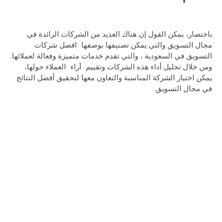
باختصار، يمكن القول إن هناك العديد من الشركات الرائدة في
مجال التسويق والتي يمكن تصنيفها بوصفها
افضل شركات
التسويق في السعودية
، والتي تقدم خدمات متميزة وفعالة لعملائها.
ومن خلال تحليل أداء هذه الشركات وتقييم آراء العملاء حولها،
يمكن اختيار الشركة المناسبة والتعاون معها لتحقيق أفضل النتائج
في مجال التسويق.
Bokep Indonesia
bokep indonesia terbaru
Bokep jilbab
bokep Colmek
bokep viral
Bokep Indonesia
bokep jav
bokep jepang jav terbaru