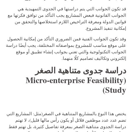
قد تكون الجوانب التي يتم دراستها في الجدوى التمهيدية هي
الجوانب القانونية فبعض المشاريع يجب التأكد من توافق فكرتها مع
قوانين الدولة ومعرفة التراخيص اللازم استخلاصها والتحقق من
إمكانية تنفيذ المشروع.
وقد تكون الجوانب الفنية فمن الضروري التأكد من إمكانية الحصول
على موقع مناسب للمشروع بمواصفاته المختلفة، يجب أيضًا دراسة
الجوانب التكنولوجية والتي تعني بجوانب إنشاء تطبيق أو موقع
إلكتروني وتكاليف تصاميم كلًا منهما.
دراسة جدوى متناهية الصغر
Micro-enterprise Feasibility
(
Study)
يختص هذا النوع بالمشاريع المتناهية في الصغر(مثل: المشاريع التي
تضم عدد عدد موظفين قلائل أو يكون رأس مالها قليل)، لا تهتم
دراسة الجدوى متناهية الصغر بمعرفة تفاصيل كثيرة، بل تهتم فقط