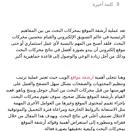
كلمة أخيرة
تعد عملية أرشفة الموقع بمحركات البحث من بين المفاهيم
الرئيسية في عالم التسويق الإلكتروني والقيام بتحسين محركات
البحث. فلقد أصبح من المهم بالنسبة لأي عمل استثماري أو حتى
موقع إلكتروني أن يبدو بصورة أفضل في نتائج محركات البحث
وذلك من أجل زيادة الوعي والوصول إلى قاعدة جماهيرية أكبر.
وهنا تتجلى أهمية
ارشفة مواقع
الويب حيث تعتبر عملية ترتيب
وتنظيم المحتويات والصفحات بشكل سهل التصفح والعمل على
فهرستها من قبل محركات البحث من امثال جوجل وبينج وياهو. فعند
القيام بأرشفة الموقع بشكل صحيح، سوف تقوم محركات البحث
بإجراء تقييم لمحتوى الموقع وغيرها من العوامل الأخرى المهمة
مثل الاستعانة بالروابط الخارجية ومراعاة فترة التحميل والموثوقية
لاحتلال تصنيف أعلى في نتائج البحث. ويهدف هذا المقال من خلال
فقراته وسطوره إلى استعراض أهمية وفوائد أرشفة الموقع
بمحركات البحث
وكيفية تحقيقها بصورة فعالة.